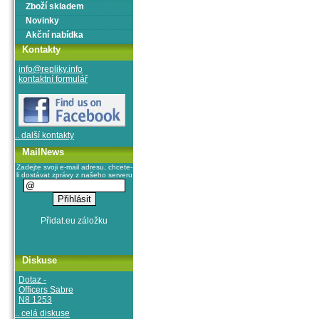
Zboží skladem
Novinky
Akční nabídka
Kontakty
info@repliky.info
kontaktní formulář
.. další kontakty
MailNews
Zadejte svoji e-mail adresu, chcete-
li dostávat zprávy z našeho serveru
Diskuse
Dotaz -
Officers Sabre
N8 1253
.. celá diskuse