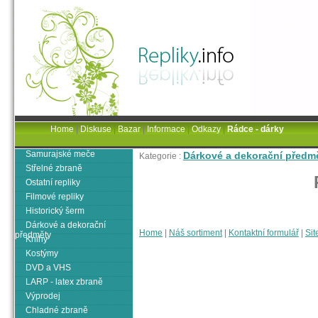
Home
|
Diskuse
|
Bazar
|
Informace
|
Odkazy
|
Rádce - dárky
Samurajské meče
Dárkové a dekorační předm
Kategorie :
Střelné zbraně
Ostatní repliky
Filmové repliky
Historický šerm
Dárkové a dekorační
Home
|
Náš sortiment
|
Kontaktní formulář
|
Sit
předměty
Knihy
Kostýmy
DVD a VHS
LARP - latex zbraně
Výprodej
Chladné zbraně