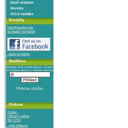
Zboží skladem
Novinky
Akční nabídka
Kontakty
info@repliky.info
kontaktní formulář
.. další kontakty
MailNews
Zadejte svoji e-mail adresu, chcete-
li dostávat zprávy z našeho serveru
Diskuse
Dotaz -
Officers Sabre
N8 1253
.. celá diskuse