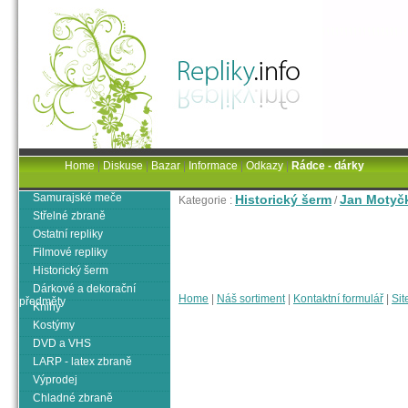
Home
|
Diskuse
|
Bazar
|
Informace
|
Odkazy
|
Rádce - dárky
Samurajské meče
Historický šerm
Jan Motyč
Kategorie :
/
Střelné zbraně
Ostatní repliky
Filmové repliky
Historický šerm
Dárkové a dekorační
Home
|
Náš sortiment
|
Kontaktní formulář
|
Sit
předměty
Knihy
Kostýmy
DVD a VHS
LARP - latex zbraně
Výprodej
Chladné zbraně