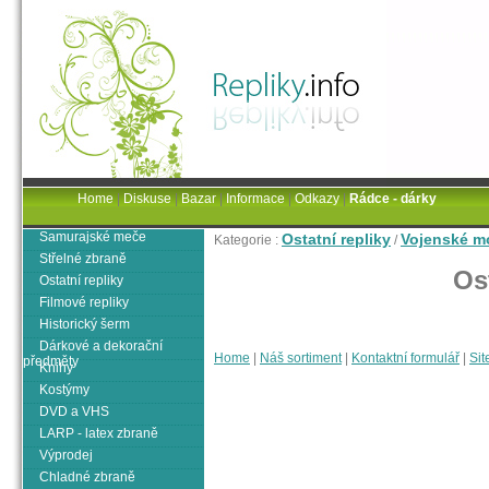
Home
|
Diskuse
|
Bazar
|
Informace
|
Odkazy
|
Rádce - dárky
Samurajské meče
Ostatní repliky
Vojenské m
Kategorie :
/
Střelné zbraně
Os
Ostatní repliky
Filmové repliky
Historický šerm
Dárkové a dekorační
Home
|
Náš sortiment
|
Kontaktní formulář
|
Sit
předměty
Knihy
Kostýmy
DVD a VHS
LARP - latex zbraně
Výprodej
Chladné zbraně