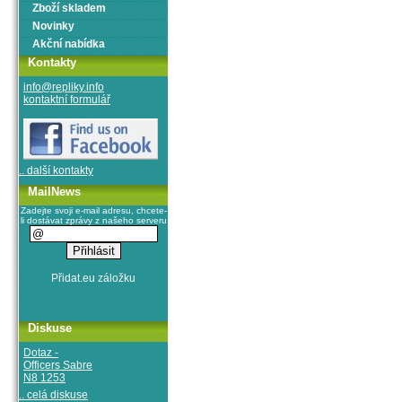
Zboží skladem
Novinky
Akční nabídka
Kontakty
info@repliky.info
kontaktní formulář
.. další kontakty
MailNews
Zadejte svoji e-mail adresu, chcete-
li dostávat zprávy z našeho serveru
Diskuse
Dotaz -
Officers Sabre
N8 1253
.. celá diskuse