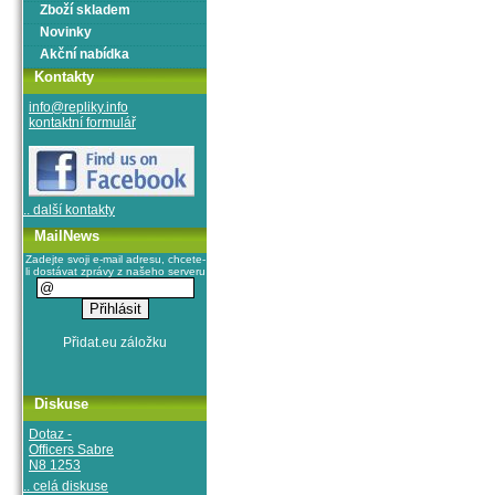
Zboží skladem
Novinky
Akční nabídka
Kontakty
info@repliky.info
kontaktní formulář
.. další kontakty
MailNews
Zadejte svoji e-mail adresu, chcete-
li dostávat zprávy z našeho serveru
Diskuse
Dotaz -
Officers Sabre
N8 1253
.. celá diskuse