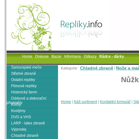
Home
|
Diskuse
|
Bazar
|
Informace
|
Odkazy
|
Rádce - dárky
Samurajské meče
Chladné zbraně
Nože a ma
Kategorie :
/
Střelné zbraně
Nůžk
Ostatní repliky
Filmové repliky
Historický šerm
Dárkové a dekorační
Home
|
Náš sortiment
|
Kontaktní formulář
|
Sit
předměty
Knihy
Kostýmy
DVD a VHS
LARP - latex zbraně
Výprodej
Chladné zbraně