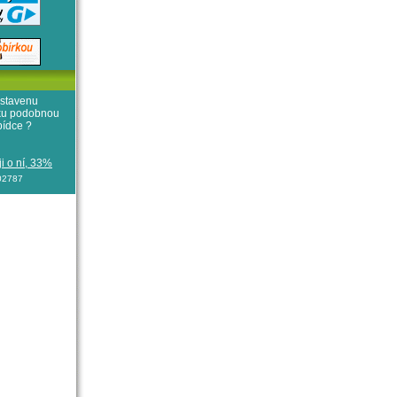
stavenu
iku podobnou
bídce ?
i o ní, 33%
102787