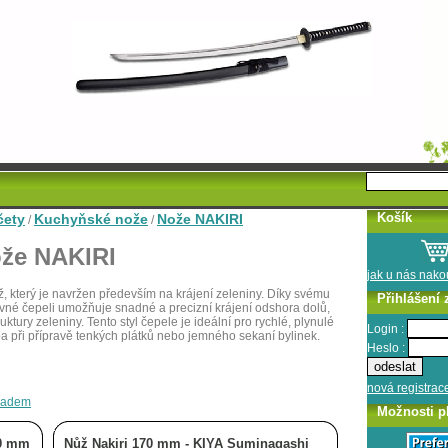
Košík
čety
Kuchyňské nože
Nože NAKIRI
/
/
že NAKIRI
jak u nás nak
ž, který je navržen především na krájení zeleniny. Díky svému
Přihlášení 
vné čepeli umožňuje snadné a precizní krájení odshora dolů,
ktury zeleniny. Tento styl čepele je ideální pro rychlé, plynulé
Login :
ba při přípravě tenkých plátků nebo jemného sekaní bylinek.
Heslo :
nová registrac
kladem
Možnosti p
70 mm
Nůž Nakiri 170 mm - KIYA Suminagashi