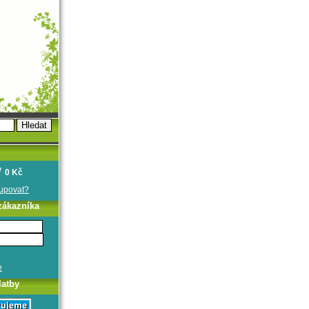
0 Kč
oupovat?
zákazníka
e
latby