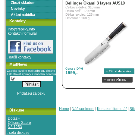
Zboží skladem
Dellinger Okami 3 layers AUS10
Celková délka: 310 mm
Novinky
Délka ostří: 170 mm
Akční nabídka
Délka rukojeti: 125 mm
Hmotnost: 260 g
Kontakty
info@repliky.info
kontaktní formulář
.. další kontakty
MailNews
Cena s DPH
Zadejte svoji e-mail adresu, chcete-
1999,-
li dostávat zprávy z našeho serveru
Home
|
Náš sortiment
|
Kontaktní formulář
|
Sit
Diskuse
Dotaz -
Officers Sabre
N8 1253
.. celá diskuse