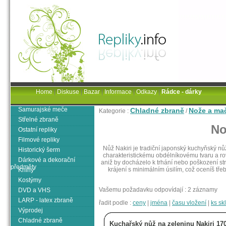
Home
|
Diskuse
|
Bazar
|
Informace
|
Odkazy
|
Rádce - dárky
Samurajské meče
Chladné zbraně
Nože a ma
Kategorie :
/
Střelné zbraně
No
Ostatní repliky
Filmové repliky
Nůž Nakiri je tradiční japonský kuchyňský nů
Historický šerm
charakteristickému obdélníkovému tvaru a ro
Dárkové a dekorační
aniž by docházelo k trhání nebo poškození stru
předměty
krájení s minimálním úsilím, což oceníš tře
Knihy
Kostýmy
Vašemu požadavku odpovídají : 2 záznamy
DVD a VHS
LARP - latex zbraně
řadit podle :
ceny
|
jména
|
času vložení
|
ks s
Výprodej
Chladné zbraně
Kuchařský nůž na zeleninu Nakiri 1