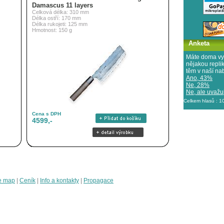
Damascus 11 layers
Celková délka: 310 mm
Délka ostří: 170 mm
Délka rukojeti: 125 mm
Hmotnost: 150 g
Anketa
Máte doma vy
nějakou repl
těm v naší na
Ano, 43%
Ne, 28%
Ne, ale uvažuj
Celkem hlasů : 
Cena s DPH
4599,-
e map
|
Ceník
|
Info a kontakty
|
Propagace