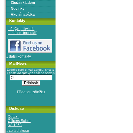
Zboží skladem
Novinky
Akční nabídka
Kontakty
info@repliky.info
kontaktní formulář
.. další kontakty
MailNews
Zadejte svoji e-mail adresu, chcete-
li dostávat zprávy z našeho serveru
Diskuse
Dotaz -
Officers Sabre
N8 1253
.. celá diskuse