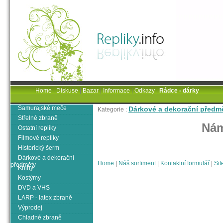
Home
|
Diskuse
|
Bazar
|
Informace
|
Odkazy
|
Rádce - dárky
Samurajské meče
Dárkové a dekorační předm
Kategorie :
Střelné zbraně
Nám
Ostatní repliky
Filmové repliky
Historický šerm
Dárkové a dekorační
Home
|
Náš sortiment
|
Kontaktní formulář
|
Sit
předměty
Knihy
Kostýmy
DVD a VHS
LARP - latex zbraně
Výprodej
Chladné zbraně