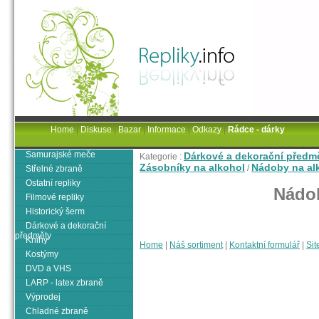
Home
|
Diskuse
|
Bazar
|
Informace
|
Odkazy
|
Rádce - dárky
Samurajské meče
Dárkové a dekorační předm
Kategorie :
Zásobníky na alkohol
Nádoby na al
/
Střelné zbraně
Ostatní repliky
Nádob
Filmové repliky
Historický šerm
Dárkové a dekorační
předměty
Knihy
Home
|
Náš sortiment
|
Kontaktní formulář
|
Sit
Kostýmy
DVD a VHS
LARP - latex zbraně
Výprodej
Chladné zbraně