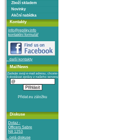
Zboží skladem
Novinky
Akční nabídka
Kontakty
info@repliky.info
kontaktní formulář
.. další kontakty
MailNews
Zadejte svoji e-mail adresu, chcete-
li dostávat zprávy z našeho serveru
Diskuse
Dotaz -
Officers Sabre
N8 1253
.. celá diskuse