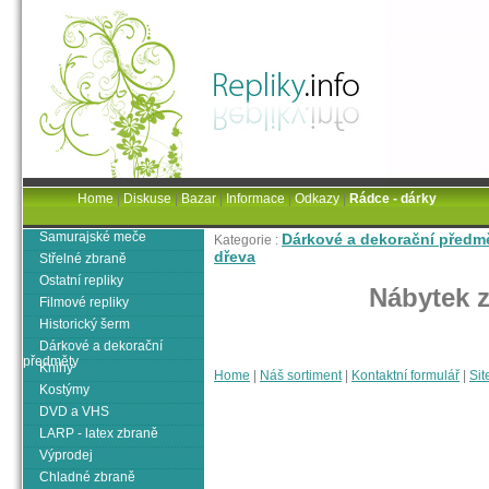
Home
|
Diskuse
|
Bazar
|
Informace
|
Odkazy
|
Rádce - dárky
Samurajské meče
Dárkové a dekorační předm
Kategorie :
dřeva
Střelné zbraně
Ostatní repliky
Nábytek 
Filmové repliky
Historický šerm
Dárkové a dekorační
předměty
Knihy
Home
|
Náš sortiment
|
Kontaktní formulář
|
Sit
Kostýmy
DVD a VHS
LARP - latex zbraně
Výprodej
Chladné zbraně