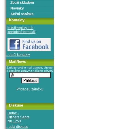
Zboží skladem
Novinky
Akční nabídka
Kontakty
info@repliky.info
kontaktní formulář
.. další kontakty
MailNews
Zadejte svoji e-mail adresu, chcete-
li dostávat zprávy z našeho serveru
Diskuse
Dotaz -
Officers Sabre
N8 1253
.. celá diskuse