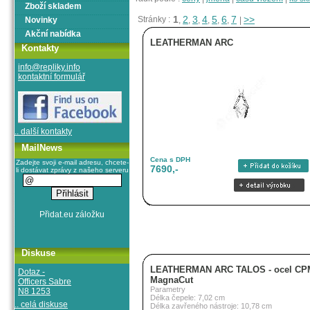
Zboží skladem
1
2
3
4
5
6
7
>>
Stránky :
Novinky
,
,
,
,
,
,
|
Akční nabídka
LEATHERMAN ARC
Kontakty
info@repliky.info
kontaktní formulář
.. další kontakty
MailNews
Cena s DPH
Zadejte svoji e-mail adresu, chcete-
7690,-
li dostávat zprávy z našeho serveru
Diskuse
LEATHERMAN ARC TALOS - ocel CP
Dotaz -
MagnaCut
Officers Sabre
Parametry
N8 1253
Délka čepele: 7,02 cm
.. celá diskuse
Délka zavřeného nástroje: 10,78 cm