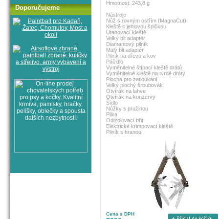
Hmotnost: 243,8 g
Doporučujeme
Nástroje
Nůž s rovným ostřím (MagnaCut)
Kleště s jehlovou špičkou
Utahovací kleště
Velký bit adaptér
Diamantový pilník
Malý bit adaptér
Pilník na dřevo a kov
Páčidlo
Vyměnitelné štípací kleště drátů
Vyměnitelné kleště na tvrdé dráty
Plocha pro zatloukání
Velký plochý šroubovák
Otvírák na lahve
Otvírák na konzervy
Šídlo
Nůžky s pružinou
Pilka
Odizolovací břit
Elektrické krimpovací kleště
Pilník s hranou
Cena s DPH