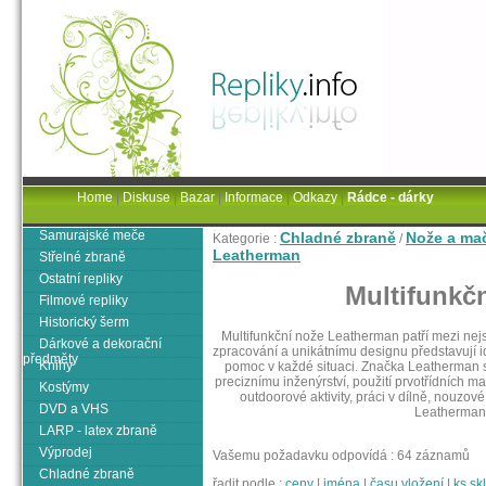
Home
|
Diskuse
|
Bazar
|
Informace
|
Odkazy
|
Rádce - dárky
Samurajské meče
Chladné zbraně
Nože a ma
Kategorie :
/
Leatherman
Střelné zbraně
Ostatní repliky
Multifunkč
Filmové repliky
Historický šerm
Multifunkční nože Leatherman patří mezi nejsp
Dárkové a dekorační
zpracování a unikátnímu designu představují id
předměty
Knihy
pomoc v každé situaci. Značka Leatherman si
preciznímu inženýrství, použití prvotřídních m
Kostýmy
outdoorové aktivity, práci v dílně, nouzov
DVD a VHS
Leatherman 
LARP - latex zbraně
Výprodej
Vašemu požadavku odpovídá : 64 záznamů
Chladné zbraně
řadit podle :
ceny
|
jména
|
času vložení
|
ks s