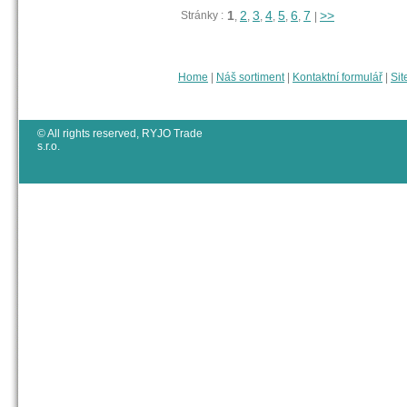
1
2
3
4
5
6
7
>>
Stránky :
,
,
,
,
,
,
|
Home
|
Náš sortiment
|
Kontaktní formulář
|
Sit
© All rights reserved, RYJO Trade
s.r.o.