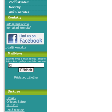
Zboží skladem
Novinky
Akční nabídka
Kontakty
info@repliky.info
kontaktní formulář
.. další kontakty
MailNews
Zadejte svoji e-mail adresu, chcete-
li dostávat zprávy z našeho serveru
Diskuse
Dotaz -
Officers Sabre
N8 1253
.. celá diskuse