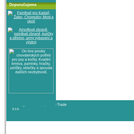
Doporučujeme
© All rights reserved, RYJO Trade
s.r.o.