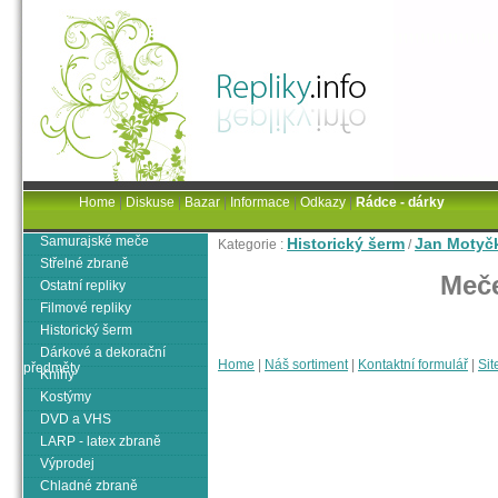
Home
|
Diskuse
|
Bazar
|
Informace
|
Odkazy
|
Rádce - dárky
Samurajské meče
Historický šerm
Jan Motyč
Kategorie :
/
Střelné zbraně
Meče
Ostatní repliky
Filmové repliky
Historický šerm
Dárkové a dekorační
Home
|
Náš sortiment
|
Kontaktní formulář
|
Sit
předměty
Knihy
Kostýmy
DVD a VHS
LARP - latex zbraně
Výprodej
Chladné zbraně