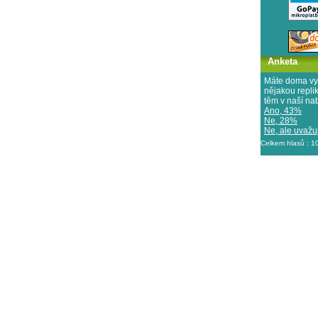
Anketa
Máte doma vy
nějakou repl
těm v naší na
Ano, 43%
Ne, 28%
Ne, ale uvažuj
Celkem hlasů : 