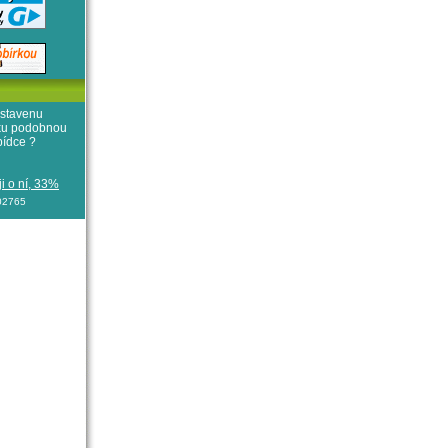
stavenu
iku podobnou
bídce ?
i o ní, 33%
102765