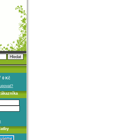
0 Kč
oupovat?
zákazníka
e
latby