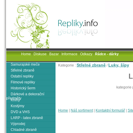
Home
|
Diskuse
|
Bazar
|
Informace
|
Odkazy
|
Rádce - dárky
Samurajské meče
Střelné zbraně
Luky, šípy
Kategorie :
/
Střelné zbraně
L
Ostatní repliky
Filmové repliky
kategorie
Historický šerm
Dárkové a dekorační
předměty
Knihy
Kostýmy
Home
|
Náš sortiment
|
Kontaktní formulář
|
Sit
DVD a VHS
LARP - latex zbraně
Výprodej
Chladné zbraně