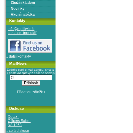
Zboží skladem
Novinky
Akční nabídka
Kontakty
info@repliky.info
kontaktní formulář
.. další kontakty
MailNews
Zadejte svoji e-mail adresu, chcete-
li dostávat zprávy z našeho serveru
Diskuse
Dotaz -
Officers Sabre
N8 1253
.. celá diskuse