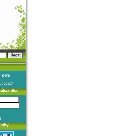
0 Kč
oupovat?
zákazníka
e
latby