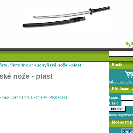
Košík
čety
Victorinox
Kuchyňské nože - plast
/
/
ké nože - plast
jak u nás nak
Přihlášení 
e map
|
Ceník
|
Info a kontakty
|
Propagace
Login :
Heslo :
nová registrac
Možnosti p