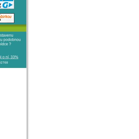
stavenu
iku podobnou
bídce ?
i o ní, 33%
102768