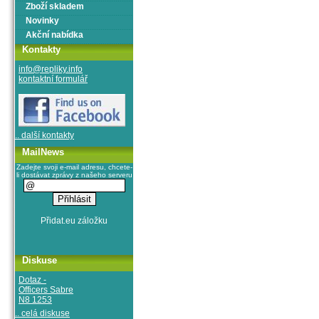
Zboží skladem
Novinky
Akční nabídka
Kontakty
info@repliky.info
kontaktní formulář
.. další kontakty
MailNews
Zadejte svoji e-mail adresu, chcete-
li dostávat zprávy z našeho serveru
Diskuse
Dotaz -
Officers Sabre
N8 1253
.. celá diskuse