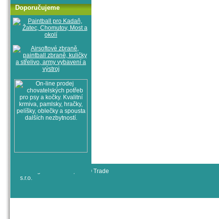
Doporučujeme
© All rights reserved, RYJO Trade
s.r.o.