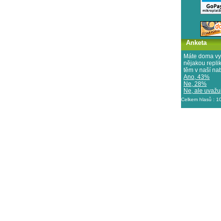
Anketa
Máte doma vy
nějakou repl
těm v naší na
Ano, 43%
Ne, 28%
Ne, ale uvažuj
Celkem hlasů : 