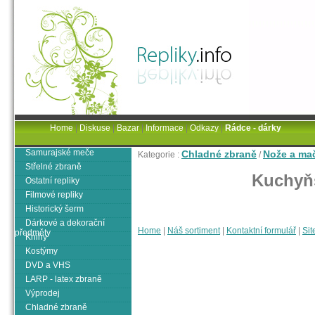
Home
|
Diskuse
|
Bazar
|
Informace
|
Odkazy
|
Rádce - dárky
Samurajské meče
Chladné zbraně
Nože a ma
Kategorie :
/
Střelné zbraně
Kuchyňs
Ostatní repliky
Filmové repliky
Historický šerm
Dárkové a dekorační
Home
|
Náš sortiment
|
Kontaktní formulář
|
Sit
předměty
Knihy
Kostýmy
DVD a VHS
LARP - latex zbraně
Výprodej
Chladné zbraně