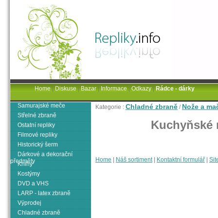
Home
|
Diskuse
|
Bazar
|
Informace
|
Odkazy
|
Rádce - dárky
Samurajské meče
Chladné zbraně
Nože a ma
Kategorie :
/
Střelné zbraně
Kuchyňské n
Ostatní repliky
Filmové repliky
Historický šerm
Dárkové a dekorační
Home
|
Náš sortiment
|
Kontaktní formulář
|
Sit
předměty
Knihy
Kostýmy
DVD a VHS
LARP - latex zbraně
Výprodej
Chladné zbraně