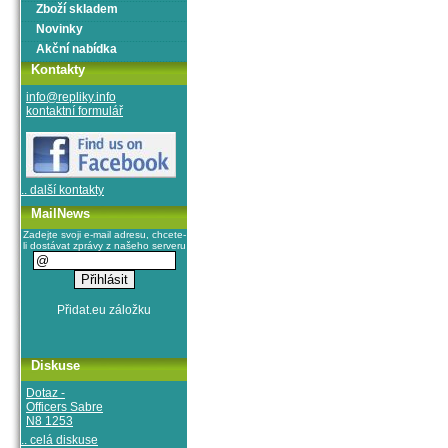
Zboží skladem
Novinky
Akční nabídka
Kontakty
info@repliky.info
kontaktní formulář
.. další kontakty
MailNews
Zadejte svoji e-mail adresu, chcete-
li dostávat zprávy z našeho serveru
Diskuse
Dotaz -
Officers Sabre
N8 1253
.. celá diskuse