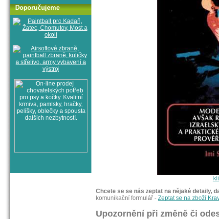
Doporučujeme
kl
Chcete se se nás zeptat na nějaké detaily, d
komunikační formulář -
Zeptat se na zboží Kra
Upozornění při změně či odes