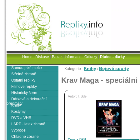
Home
|
Diskuse
|
Bazar
|
Informace
|
Odkazy
|
Rádce - dárky
Samurajské meče
Knihy
Bojové sporty
Kategorie :
/
Střelné zbraně
Krav Maga - speciálni
Ostatní repliky
Filmové repliky
Historický šerm
Autor: I. Sde
Dárkové a dekorační
předměty
Knihy
Kostýmy
DVD a VHS
LARP - latex zbraně
Výprodej
Chladné zbraně
Cena s DPH