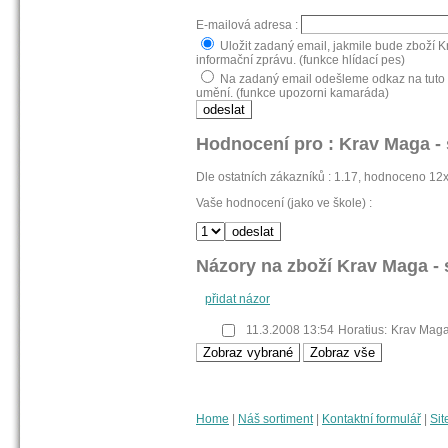
E-mailová adresa :
Uložit zadaný email, jakmile bude zboží K
informační zprávu. (funkce hlídací pes)
Na zadaný email odešleme odkaz na tuto s
umění. (funkce upozorni kamaráda)
Hodnocení pro : Krav Maga - 
Dle ostatních zákazníků : 1.17, hodnoceno 12
Vaše hodnocení (jako ve škole) :
Názory na zboží Krav Maga - 
přidat názor
11.3.2008 13:54
Horatius:
Krav Mag
Home
|
Náš sortiment
|
Kontaktní formulář
|
Sit