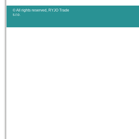
© All rights reserved, RYJO Trade
s.r.o.