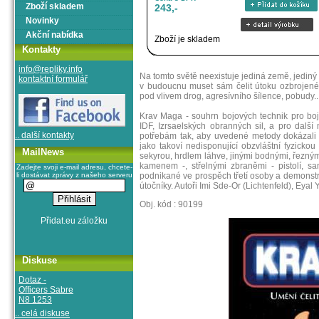
Zboží skladem
243,-
Novinky
Akční nabídka
Zboží je skladem
Kontakty
info@repliky.info
Na tomto světě neexistuje jediná země, jediný 
kontaktní formulář
v budoucnu muset sám čelit útoku ozbrojeného
pod vlivem drog, agresívního šílence, pobudy..
Krav Maga - souhrn bojových technik pro boj
IDF, Izrsaelských obranných sil, a pro další
.. další kontakty
potřebám tak, aby uvedené metody dokázali ú
jako takoví nedisponující obzvláštní fyzicko
MailNews
sekyrou, hrdlem láhve, jinými bodnými, řeznými
kamenem -, střelnými zbraněmi - pistolí, 
Zadejte svoji e-mail adresu, chcete-
li dostávat zprávy z našeho serveru
podnikané ve prospěch třetí osoby a demonst
útočníky. Autoři Imi Sde-Or (Lichtenfeld), Eyal Y
Obj. kód : 90199
Diskuse
Dotaz -
Officers Sabre
N8 1253
.. celá diskuse