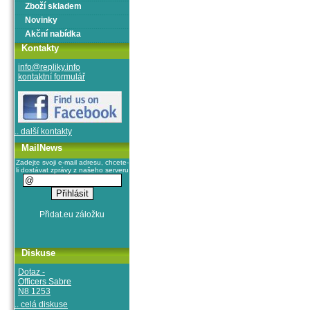
Zboží skladem
Novinky
Akční nabídka
Kontakty
info@repliky.info
kontaktní formulář
.. další kontakty
MailNews
Zadejte svoji e-mail adresu, chcete-
li dostávat zprávy z našeho serveru
Diskuse
Dotaz -
Officers Sabre
N8 1253
.. celá diskuse