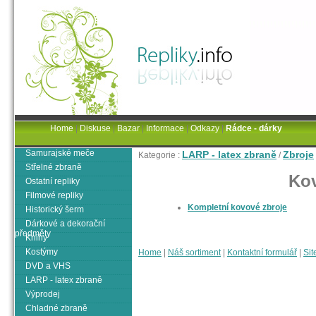
Home
|
Diskuse
|
Bazar
|
Informace
|
Odkazy
|
Rádce - dárky
Samurajské meče
LARP - latex zbraně
Zbroje
Kategorie :
/
Střelné zbraně
Kov
Ostatní repliky
Filmové repliky
Kompletní kovové zbroje
Historický šerm
Dárkové a dekorační
předměty
Knihy
Kostýmy
Home
|
Náš sortiment
|
Kontaktní formulář
|
Sit
DVD a VHS
LARP - latex zbraně
Výprodej
Chladné zbraně