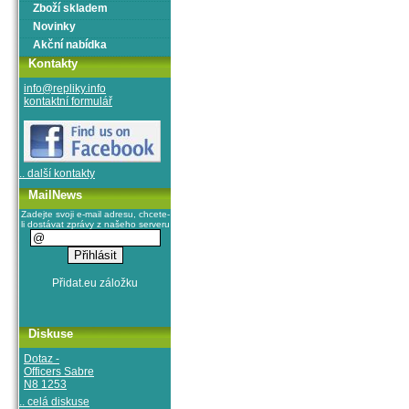
Zboží skladem
Novinky
Akční nabídka
Kontakty
info@repliky.info
kontaktní formulář
.. další kontakty
MailNews
Zadejte svoji e-mail adresu, chcete-
li dostávat zprávy z našeho serveru
Diskuse
Dotaz -
Officers Sabre
N8 1253
.. celá diskuse