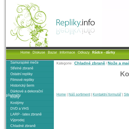
Home
|
Diskuse
|
Bazar
|
Informace
|
Odkazy
|
Rádce - dárky
Samurajské meče
Chladné zbraně
Nože a ma
Kategorie :
/
Střelné zbraně
Ko
Ostatní repliky
Filmové repliky
Historický šerm
Dárkové a dekorační
Home
|
Náš sortiment
|
Kontaktní formulář
|
Sit
předměty
Knihy
Kostýmy
DVD a VHS
LARP - latex zbraně
Výprodej
Chladné zbraně