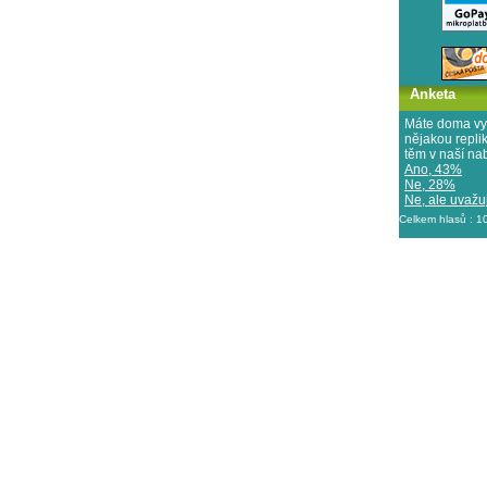
Anketa
Máte doma vy
nějakou repl
těm v naší na
Ano, 43%
Ne, 28%
Ne, ale uvažuj
Celkem hlasů : 