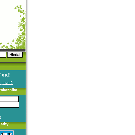
0 Kč
oupovat?
zákazníka
e
latby