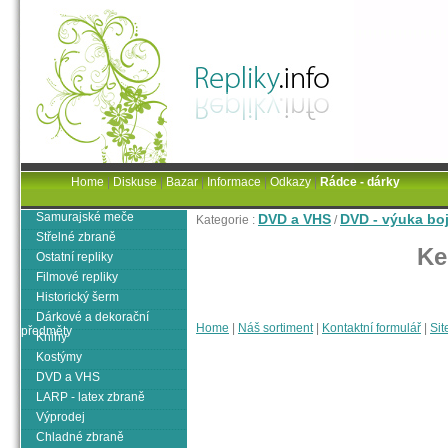
Home
|
Diskuse
|
Bazar
|
Informace
|
Odkazy
|
Rádce - dárky
Samurajské meče
DVD a VHS
DVD - výuka bo
Kategorie :
/
Střelné zbraně
Ke
Ostatní repliky
Filmové repliky
Historický šerm
Dárkové a dekorační
Home
|
Náš sortiment
|
Kontaktní formulář
|
Sit
předměty
Knihy
Kostýmy
DVD a VHS
LARP - latex zbraně
Výprodej
Chladné zbraně