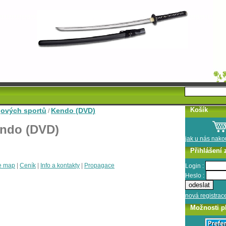
Košík
jových sportů
Kendo (DVD)
/
ndo (DVD)
jak u nás nak
Přihlášení 
e map
|
Ceník
|
Info a kontakty
|
Propagace
Login :
Heslo :
nová registrac
Možnosti p