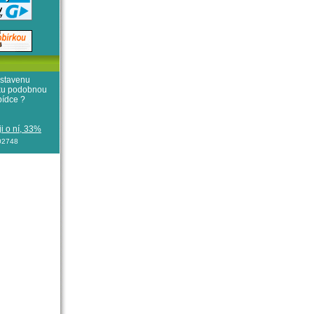
stavenu
iku podobnou
bídce ?
i o ní, 33%
102748