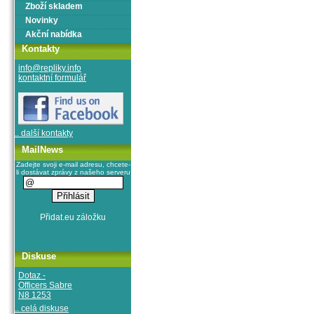
Zboží skladem
Novinky
Akční nabídka
Kontakty
info@repliky.info
kontaktní formulář
.. další kontakty
MailNews
Zadejte svoji e-mail adresu, chcete-
li dostávat zprávy z našeho serveru
Diskuse
Dotaz -
Officers Sabre
N8 1253
.. celá diskuse