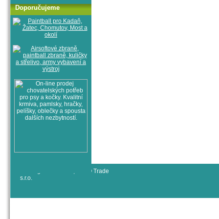
Doporučujeme
© All rights reserved, RYJO Trade
s.r.o.