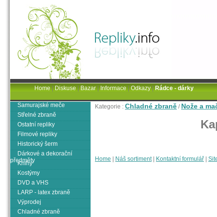
Home
|
Diskuse
|
Bazar
|
Informace
|
Odkazy
|
Rádce - dárky
Samurajské meče
Chladné zbraně
Nože a ma
Kategorie :
/
Střelné zbraně
Ka
Ostatní repliky
Filmové repliky
Historický šerm
Dárkové a dekorační
Home
|
Náš sortiment
|
Kontaktní formulář
|
Sit
předměty
Knihy
Kostýmy
DVD a VHS
LARP - latex zbraně
Výprodej
Chladné zbraně