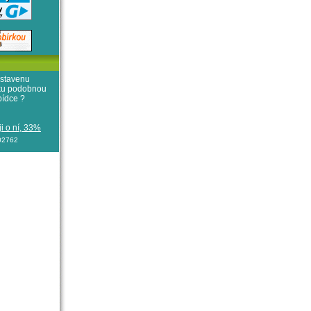
stavenu
iku podobnou
bídce ?
i o ní, 33%
102762