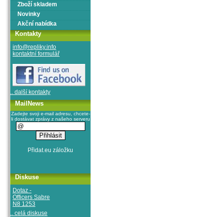
Zboží skladem
Novinky
Akční nabídka
Kontakty
info@repliky.info
kontaktní formulář
.. další kontakty
MailNews
Zadejte svoji e-mail adresu, chcete-
li dostávat zprávy z našeho serveru
Diskuse
Dotaz -
Officers Sabre
N8 1253
.. celá diskuse