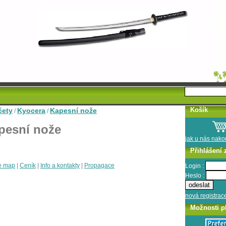
Košík
čety
Kyocera
Kapesní nože
/
/
pesní nože
jak u nás nak
Přihlášení 
e map
|
Ceník
|
Info a kontakty
|
Propagace
Login :
Heslo :
nová registrac
Možnosti p