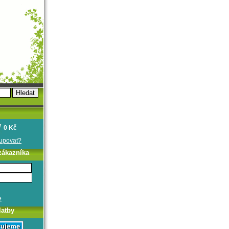
0 Kč
oupovat?
zákazníka
e
latby