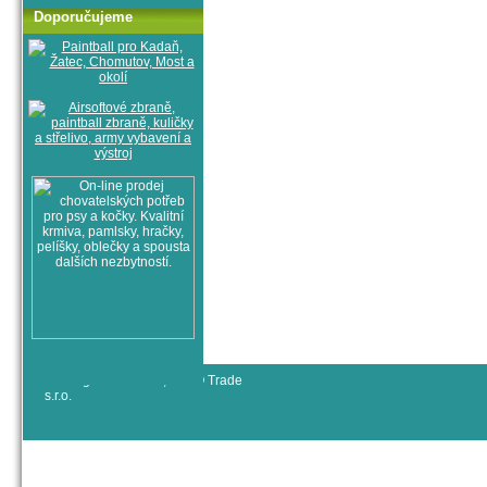
Doporučujeme
© All rights reserved, RYJO Trade
s.r.o.