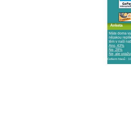
Anketa
Máte doma vy
nějakou repl
těm v naší na
Ano, 43%
Ne, 28%
Ne, ale uvažuj
Celkem hlasů : 