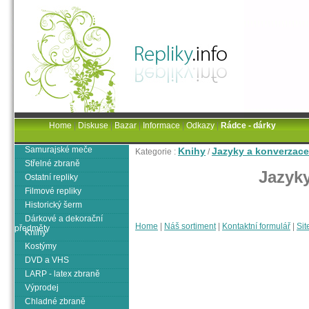
Home
|
Diskuse
|
Bazar
|
Informace
|
Odkazy
|
Rádce - dárky
Samurajské meče
Knihy
Jazyky a konverzace
Kategorie :
/
Střelné zbraně
Jazyk
Ostatní repliky
Filmové repliky
Historický šerm
Dárkové a dekorační
Home
|
Náš sortiment
|
Kontaktní formulář
|
Sit
předměty
Knihy
Kostýmy
DVD a VHS
LARP - latex zbraně
Výprodej
Chladné zbraně