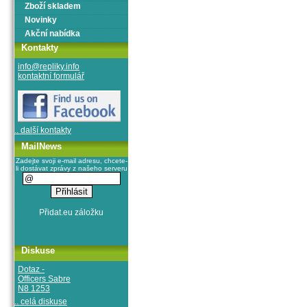
Zboží skladem
Novinky
Akční nabídka
Kontakty
info@repliky.info
kontaktní formulář
.. další kontakty
MailNews
Zadejte svoji e-mail adresu, chcete-
li dostávat zprávy z našeho serveru
Diskuse
Dotaz -
Officers Sabre
N8 1253
.. celá diskuse