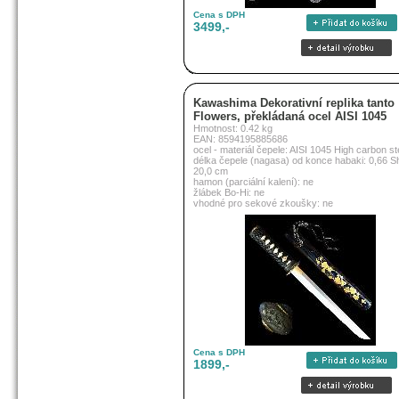
Cena s DPH
3499,-
Kawashima Dekorativní replika tanto
Flowers, překládaná ocel AISI 1045
Hmotnost: 0.42 kg
EAN: 8594195885686
ocel - materiál čepele: AISI 1045 High carbon st
délka čepele (nagasa) od konce habaki: 0,66 S
20,0 cm
hamon (parciální kalení): ne
žlábek Bo-Hi: ne
vhodné pro sekové zkoušky: ne
Cena s DPH
1899,-