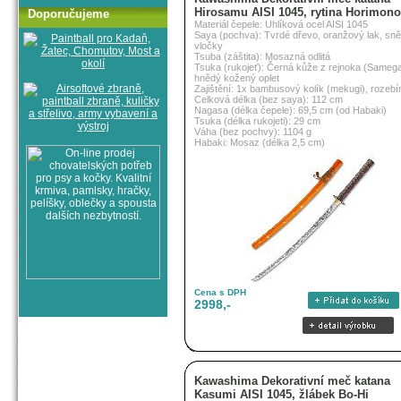
Hirosamu AISI 1045, rytina Horimono
Doporučujeme
Materiál čepele: Uhlíková ocel AISI 1045
Saya (pochva): Tvrdé dřevo, oranžový lak, sn
vločky
Tsuba (záštita): Mosazná odlitá
Tsuka (rukojeť): Černá kůže z rejnoka (Sameg
hnědý kožený oplet
Zajištění: 1x bambusový kolík (mekugi), rozebí
Celková délka (bez saya): 112 cm
Nagasa (délka čepele): 69,5 cm (od Habaki)
Tsuka (délka rukojeti): 29 cm
Váha (bez pochvy): 1104 g
Habaki: Mosaz (délka 2,5 cm)
Cena s DPH
2998,-
Kawashima Dekorativní meč katana
Kasumi AISI 1045, žlábek Bo-Hi