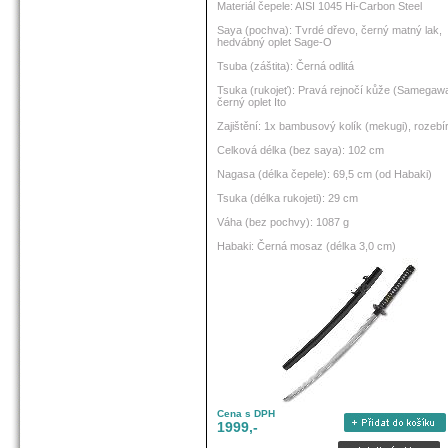
Materiál čepele: AISI 1045 Hi-Carbon Steel
Saya (pochva): Tvrdé dřevo, černý matný lak,
hedvábný oplet Sage-O
Tsuba (záštita): Černá odlitá
Tsuka (rukojeť): Pravá rejnočí kůže (Samegawa
černý oplet Ito
Zajištění: 1x bambusový kolík (mekugi), rozebí
Celková délka (bez saya): 102 cm
Nagasa (délka čepele): 69,5 cm (od Habaki)
Tsuka (délka rukojeti): 29 cm
Váha (bez pochvy): 1087 g
Habaki: Černá mosaz (délka 3,0 cm)
Cena s DPH
1999,-