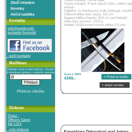
Tsuba (záštita): Černá odlitá
Zboží skladem
Tsuka (rukojeť): Pravá rejnočí kůže, zelený ople
menuki
Novinky
Zajištění: 2x bambusový kolík (mekugi), rozebí
Akční nabídka
Celková délka (bez saya): 101 cm
Nagasa (délka čepele): 69,5 cm (od Habaki)
Kontakty
Váha (bez pochvy): 1023 g
Habaki: Drážkovaná mosaz (délka 2,5 cm)
info@repliky.info
kontaktní formulář
.. další kontakty
MailNews
Zadejte svoji e-mail adresu, chcete-
li dostávat zprávy z našeho serveru
Cena s DPH
4398,-
Diskuse
Dotaz -
Officers Sabre
N8 1253
.. celá diskuse
Kawashima Dekorativní meč katana