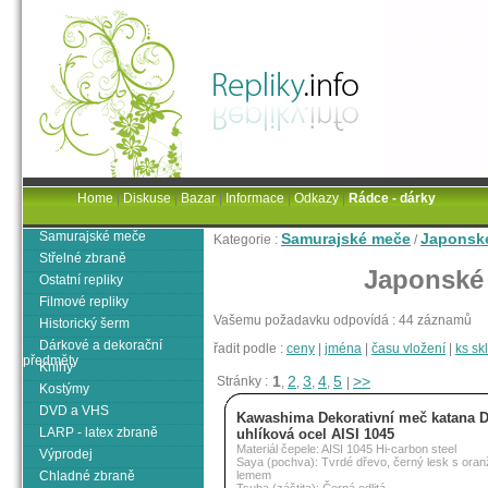
Home
|
Diskuse
|
Bazar
|
Informace
|
Odkazy
|
Rádce - dárky
Samurajské meče
Samurajské meče
Japonsk
Kategorie :
/
Střelné zbraně
Japonské
Ostatní repliky
Filmové repliky
Vašemu požadavku odpovídá : 44 záznamů
Historický šerm
Dárkové a dekorační
řadit podle :
ceny
|
jména
|
času vložení
|
ks s
předměty
Knihy
1
2
3
4
5
>>
Stránky :
,
,
,
,
|
Kostýmy
DVD a VHS
Kawashima Dekorativní meč katana D
LARP - latex zbraně
uhlíková ocel AISI 1045
Materiál čepele: AISI 1045 Hi-carbon steel
Výprodej
Saya (pochva): Tvrdé dřevo, černý lesk s ora
Chladné zbraně
lemem