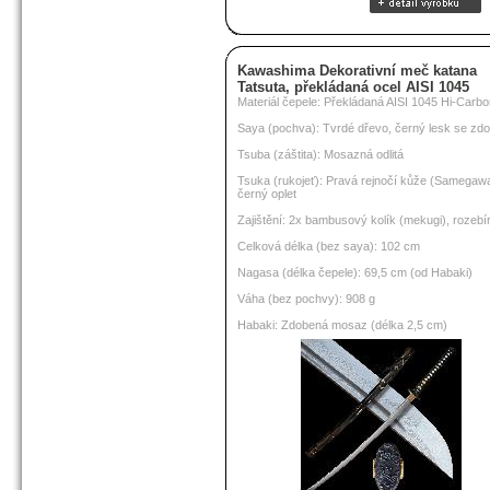
Kawashima Dekorativní meč katana
Tatsuta, překládaná ocel AISI 1045
Materiál čepele: Překládaná AISI 1045 Hi-Carbo
Saya (pochva): Tvrdé dřevo, černý lesk se zd
Tsuba (záštita): Mosazná odlitá
Tsuka (rukojeť): Pravá rejnočí kůže (Samegawa
černý oplet
Zajištění: 2x bambusový kolík (mekugi), rozebí
Celková délka (bez saya): 102 cm
Nagasa (délka čepele): 69,5 cm (od Habaki)
Váha (bez pochvy): 908 g
Habaki: Zdobená mosaz (délka 2,5 cm)