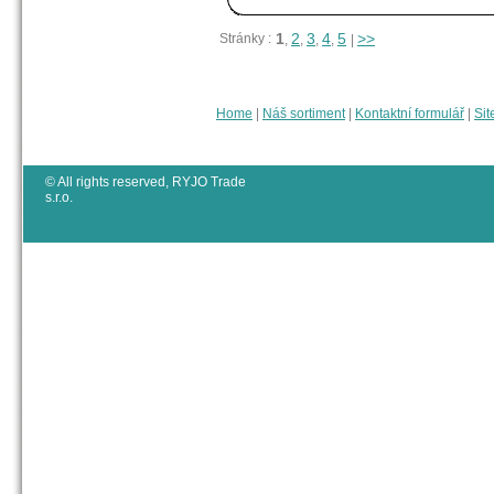
1
2
3
4
5
>>
Stránky :
,
,
,
,
|
Home
|
Náš sortiment
|
Kontaktní formulář
|
Sit
© All rights reserved, RYJO Trade
s.r.o.