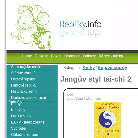
Home
|
Diskuse
|
Bazar
|
Informace
|
Odkazy
|
Rádce - dárky
Samurajské meče
Knihy
Bojové sporty
Kategorie :
/
Střelné zbraně
Jangův styl tai-chi 2
Ostatní repliky
Filmové repliky
Historický šerm
brož.
Dárkové a dekorační
autor Yang Jwing-ming
předměty
Knihy
Kostýmy
DVD a VHS
LARP - latex zbraně
Výprodej
Chladné zbraně