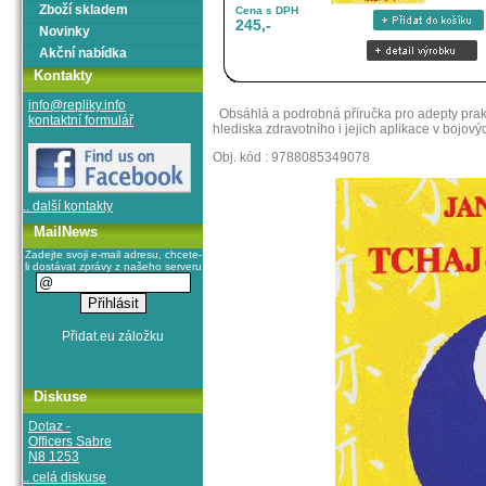
Zboží skladem
Cena s DPH
245,-
Novinky
Akční nabídka
Kontakty
info@repliky.info
Obsáhlá a podrobná příručka pro adepty praktikuj
kontaktní formulář
hlediska zdravotního i jejich aplikace v bojo
Obj. kód : 9788085349078
.. další kontakty
MailNews
Zadejte svoji e-mail adresu, chcete-
li dostávat zprávy z našeho serveru
Diskuse
Dotaz -
Officers Sabre
N8 1253
.. celá diskuse