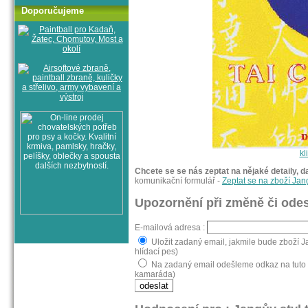
Doporučujeme
kl
Chcete se se nás zeptat na nějaké detaily, d
komunikační formulář -
Zeptat se na zboží Jan
Upozornění při změně či odes
E-mailová adresa :
Uložit zadaný email, jakmile bude zboží Ja
hlídací pes)
Na zadaný email odešleme odkaz na tuto st
kamaráda)