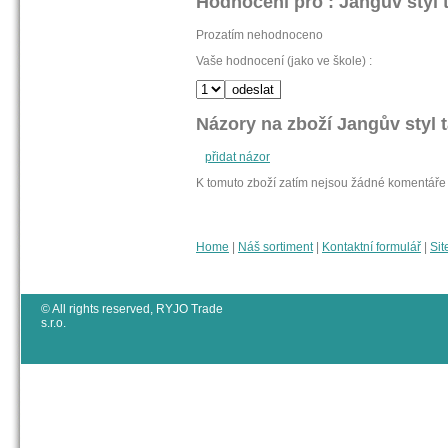
Hodnocení pro : Jangův styl t
Prozatím nehodnoceno
Vaše hodnocení (jako ve škole) :
Názory na zboží Jangův styl t
přidat názor
K tomuto zboží zatím nejsou žádné komentáře
Home
|
Náš sortiment
|
Kontaktní formulář
|
Sit
© All rights reserved, RYJO Trade
s.r.o.