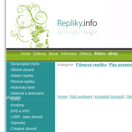
Home
|
Diskuse
|
Bazar
|
Informace
|
Odkazy
|
Rádce - dárky
Samurajské meče
Filmové repliky
Pán prsten
Kategorie :
/
Střelné zbraně
Ostatní repliky
Filmové repliky
Historický šerm
Dárkové a dekorační
Home
|
Náš sortiment
|
Kontaktní formulář
|
Sit
předměty
Knihy
Kostýmy
DVD a VHS
LARP - latex zbraně
Výprodej
Chladné zbraně