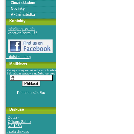
Zboží skladem
Novinky
Akční nabídka
Kontakty
info@repliky.info
kontaktní formulář
.. další kontakty
MailNews
Zadejte svoji e-mail adresu, chcete-
li dostávat zprávy z našeho serveru
Diskuse
Dotaz -
Officers Sabre
N8 1253
.. celá diskuse