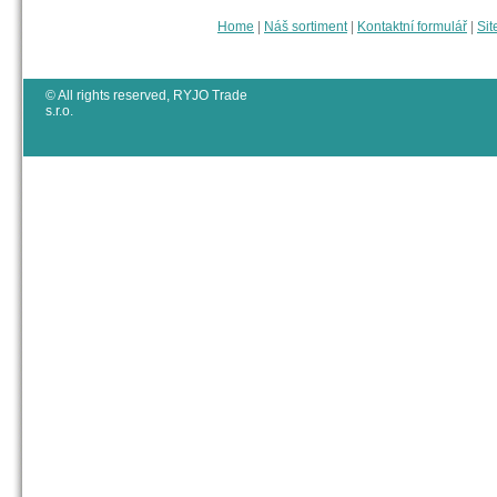
Home
|
Náš sortiment
|
Kontaktní formulář
|
Sit
© All rights reserved, RYJO Trade
s.r.o.