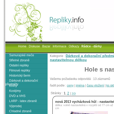
Home
|
Diskuse
|
Bazar
|
Informace
|
Odkazy
|
Rádce - dárky
Samurajské meče
Dárkové a dekorační předm
Kategorie :
nastavitelnou délkou
Střelné zbraně
Ostatní repliky
Hole s na
Filmové repliky
Historický šerm
Vašemu požadavku odpovídá : 13 záznamů
Dárkové a dekorační
předměty
řadit podle :
ceny
|
jména
|
času vložení
|
ks s
Knihy
Kostýmy
1
2
>>
Stránky :
,
|
DVD a VHS
LARP - latex zbraně
nová 2013 vycházková hůl - nastavite
délka: volně nastavitelná v rozpětí od 77 cm až
Výprodej
cm
Chladné zbraně