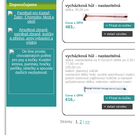
Doporučujeme
vycházková hůl - nastavitelná
délka: 95,00 cm
Cena s DPH
483,-
vycházková hůl - nastavitelná
délka: nastavitelná na 9 různých délek po 2,50
77,00 cm do
100,00 cm
balení: plastový sáček
nastavení délky hole: uvolnit upevňovací matici;
potom stisknout zajišťovací kolíček a nastavit
požadovanou délku; nakonec utáhnout matici
Cena s DPH
616,-
1
2
>>
Stránky :
,
|