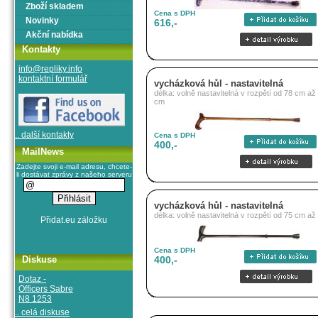
Zboží skladem
Cena s DPH
Novinky
616,-
Akční nabídka
Kontakty
info@repliky.info
kontaktní formulář
vycházková hůl - nastavitelná
délka: volně nastavitelná v rozpětí od 78 cm až
cm
.. další kontakty
Cena s DPH
400,-
MailNews
Zadejte svoji e-mail adresu, chcete-
li dostávat zprávy z našeho serveru
vycházková hůl - nastavitelná
délka: volně nastavitelná v rozpětí od 75 cm a
Cena s DPH
Diskuse
400,-
Dotaz -
Officers Sabre
N8 1253
.. celá diskuse