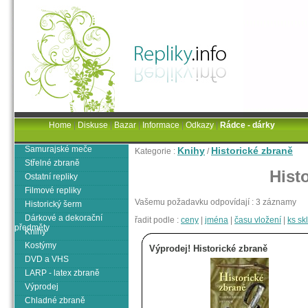
Home
|
Diskuse
|
Bazar
|
Informace
|
Odkazy
|
Rádce - dárky
Samurajské meče
Knihy
Historické zbraně
Kategorie :
/
Střelné zbraně
Hist
Ostatní repliky
Filmové repliky
Vašemu požadavku odpovídají : 3 záznamy
Historický šerm
Dárkové a dekorační
řadit podle :
ceny
|
jména
|
času vložení
|
ks s
předměty
Knihy
Kostýmy
Výprodej! Historické zbraně
DVD a VHS
LARP - latex zbraně
Výprodej
Chladné zbraně