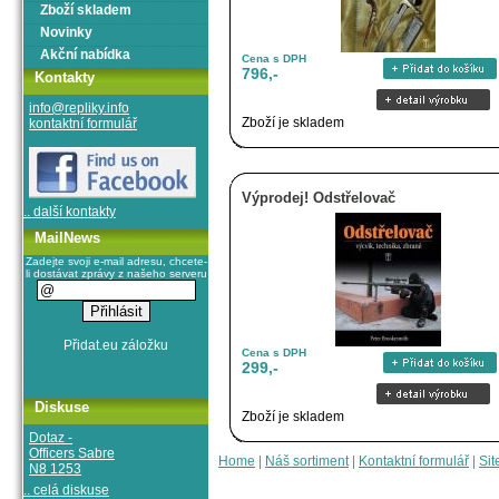
Zboží skladem
Novinky
Akční nabídka
Cena s DPH
796,-
Kontakty
info@repliky.info
Zboží je skladem
kontaktní formulář
Výprodej! Odstřelovač
.. další kontakty
MailNews
Zadejte svoji e-mail adresu, chcete-
li dostávat zprávy z našeho serveru
Cena s DPH
299,-
Diskuse
Zboží je skladem
Dotaz -
Officers Sabre
Home
|
Náš sortiment
|
Kontaktní formulář
|
Sit
N8 1253
.. celá diskuse