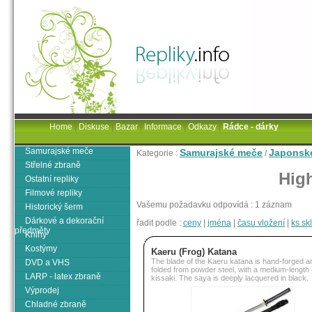
Home
|
Diskuse
|
Bazar
|
Informace
|
Odkazy
|
Rádce - dárky
Samurajské meče
Samurajské meče
Japonsk
Kategorie :
/
Střelné zbraně
High
Ostatní repliky
Filmové repliky
Vašemu požadavku odpovídá : 1 záznam
Historický šerm
Dárkové a dekorační
řadit podle :
ceny
|
jména
|
času vložení
|
ks s
předměty
Knihy
Kostýmy
Kaeru (Frog) Katana
The blade of the Kaeru katana is hand-forged a
DVD a VHS
folded from powder steel, with a medium-length
LARP - latex zbraně
kissaki. The saya is deeply lacquered in black.
Výprodej
Chladné zbraně