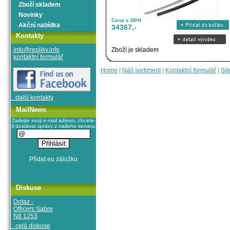
Zboží skladem
Novinky
Cena s DPH
Akční nabídka
34367,-
Kontakty
info@repliky.info
Zboží je skladem
kontaktní formulář
Home
|
Náš sortiment
|
Kontaktní formulář
|
Sit
.. další kontakty
MailNews
Zadejte svoji e-mail adresu, chcete-
li dostávat zprávy z našeho serveru
Diskuse
Dotaz -
Officers Sabre
N8 1253
.. celá diskuse