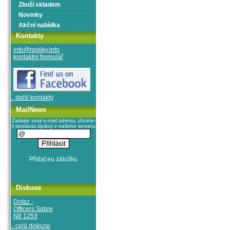
Zboží skladem
Novinky
Akční nabídka
Kontakty
info@repliky.info
kontaktní formulář
.. další kontakty
MailNews
Zadejte svoji e-mail adresu, chcete-
li dostávat zprávy z našeho serveru
Diskuse
Dotaz -
Officers Sabre
N8 1253
.. celá diskuse