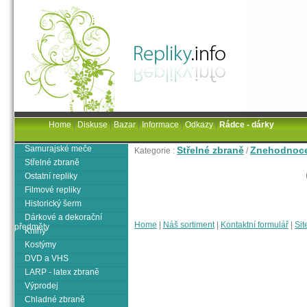
Home
|
Diskuse
|
Bazar
|
Informace
|
Odkazy
|
Rádce - dárky
Samurajské meče
Střelné zbraně
Znehodnoce
Kategorie :
/
Střelné zbraně
Ostatní repliky
Filmové repliky
Historický šerm
Dárkové a dekorační
Home
|
Náš sortiment
|
Kontaktní formulář
|
Sit
předměty
Knihy
Kostýmy
DVD a VHS
LARP - latex zbraně
Výprodej
Chladné zbraně