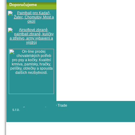
Doporučujeme
© All rights reserved, RYJO Trade
s.r.o.