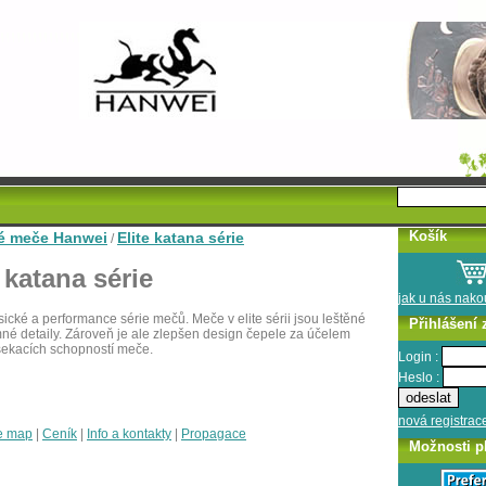
Košík
é meče Hanwei
Elite katana série
/
 katana série
jak u nás nak
ické a performance série mečů. Meče v elite sérii jsou leštěné
Přihlášení 
né detaily. Zároveň je ale zlepšen design čepele za účelem
sekacích schopností meče.
Login :
Heslo :
nová registrac
e map
|
Ceník
|
Info a kontakty
|
Propagace
Možnosti p