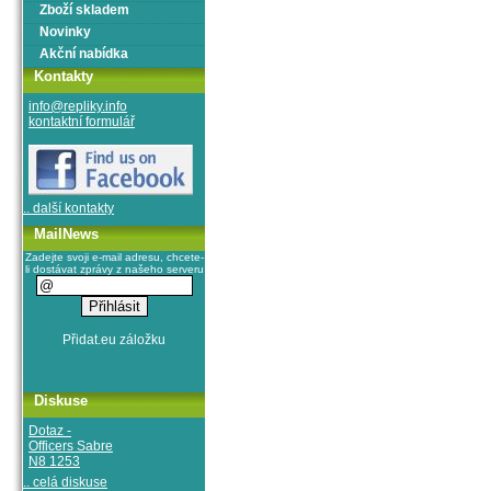
Zboží skladem
Novinky
Akční nabídka
Kontakty
info@repliky.info
kontaktní formulář
.. další kontakty
MailNews
Zadejte svoji e-mail adresu, chcete-
li dostávat zprávy z našeho serveru
Diskuse
Dotaz -
Officers Sabre
N8 1253
.. celá diskuse