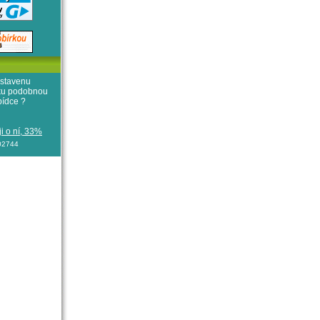
stavenu
iku podobnou
bídce ?
i o ní, 33%
102744