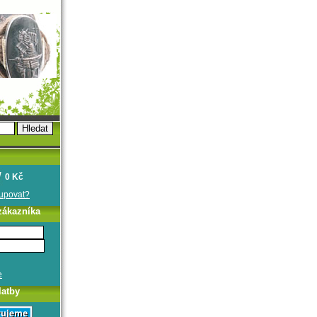
0 Kč
oupovat?
zákazníka
e
latby