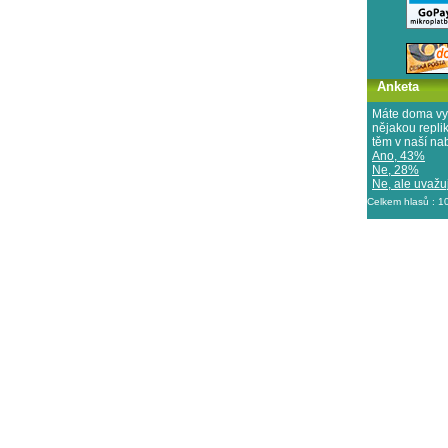
Anketa
Máte doma vy
nějakou repl
těm v naší na
Ano, 43%
Ne, 28%
Ne, ale uvažuj
Celkem hlasů : 