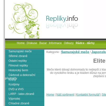
Home
|
Diskuse
|
Bazar
|
Informace
|
Odkazy
|
Rádce - dárky
Samurajské meče
Samurajské meče
Japonsk
Kategorie :
/
Střelné zbraně
Elite
Ostatní repliky
Filmové repliky
Meče které dávají dohromady to nejlepší z klas
Historický šerm
do vysokého lesku a je kladen důraz na jem
Dárkové a dekorační
zlepšení 
předměty
Knihy
Kostýmy
DVD a VHS
LARP - latex zbraně
Home
|
Náš sortiment
|
Kontaktní formulář
|
Sit
Výprodej
Chladné zbraně