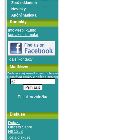
Zboží skladem
Novinky
Akční nabídka
Kontakty
info@repliky.info
kontaktní formulář
.. další kontakty
MailNews
Zadejte svoji e-mail adresu, chcete-
li dostávat zprávy z našeho serveru
Diskuse
Dotaz -
Officers Sabre
N8 1253
.. celá diskuse