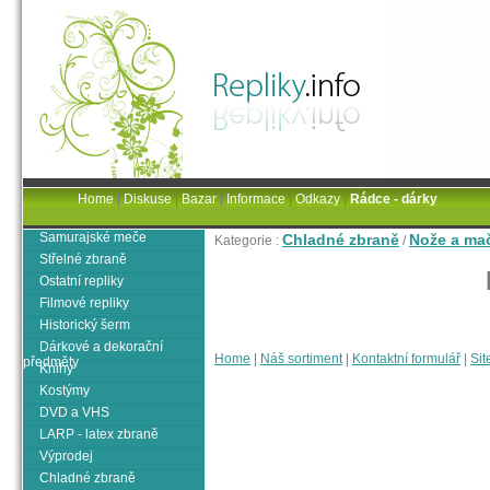
Home
|
Diskuse
|
Bazar
|
Informace
|
Odkazy
|
Rádce - dárky
Samurajské meče
Chladné zbraně
Nože a ma
Kategorie :
/
Střelné zbraně
Ostatní repliky
Filmové repliky
Historický šerm
Dárkové a dekorační
Home
|
Náš sortiment
|
Kontaktní formulář
|
Sit
předměty
Knihy
Kostýmy
DVD a VHS
LARP - latex zbraně
Výprodej
Chladné zbraně