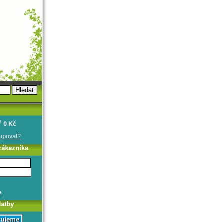
0 Kč
oupovat?
zákazníka
e
latby