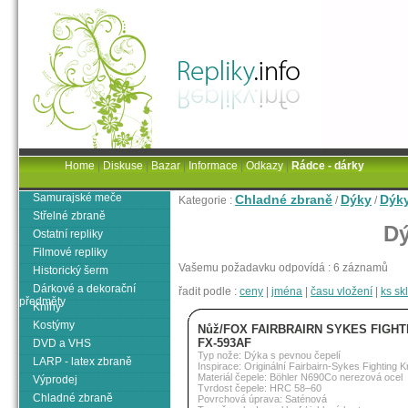
Home
|
Diskuse
|
Bazar
|
Informace
|
Odkazy
|
Rádce - dárky
Samurajské meče
Chladné zbraně
Dýky
Dýky
Kategorie :
/
/
Střelné zbraně
Dý
Ostatní repliky
Filmové repliky
Vašemu požadavku odpovídá : 6 záznamů
Historický šerm
Dárkové a dekorační
řadit podle :
ceny
|
jména
|
času vložení
|
ks s
předměty
Knihy
Kostýmy
Nůž/FOX FAIRBRAIRN SYKES FIGHT
FX-593AF
DVD a VHS
Typ nože: Dýka s pevnou čepelí
LARP - latex zbraně
Inspirace: Originální Fairbairn-Sykes Fighting K
Materiál čepele: Böhler N690Co nerezová ocel
Výprodej
Tvrdost čepele: HRC 58–60
Chladné zbraně
Povrchová úprava: Saténová