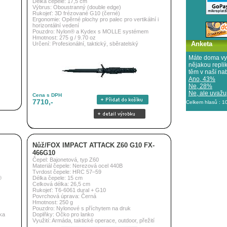
Délka čepele: 17,5 cm
Výbrus: Oboustranný (double edge)
Rukojeť: 3D frézované G10 (černé)
Ergonomie: Opěrné plochy pro palec pro vertikální i
horizontální vedení
Pouzdro: Nylon® a Kydex s MOLLE systémem
Hmotnost: 275 g / 9.70 oz
Anketa
Určení: Profesionální, taktický, sběratelský
Máte doma vy
nějakou repl
těm v naší na
Ano, 43%
Ne, 28%
Ne, ale uvažuj
Cena s DPH
7710,-
Celkem hlasů : 
Nůž/FOX IMPACT ATTACK Z60 G10 FX-
466G10
Čepel: Bajonetová, typ Z60
Materiál čepele: Nerezová ocel 440B
Tvrdost čepele: HRC 57–59
®
Délka čepele: 15 cm
Celková délka: 26,5 cm
Rukojeť: T6-6061 dural + G10
Povrchová úprava: Černá
Hmotnost: 250 g
Pouzdro: Nylonové s příchytem na druk
tka
Doplňky: Očko pro lanko
Využití: Armáda, taktické operace, outdoor, přežití