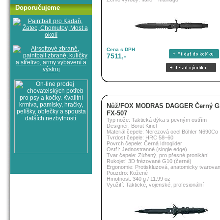
Doporučujeme
Cena s DPH
7511,-
Nůž/FOX MODRAS DAGGER Černý G
FX-507
Typ nože: Taktická dýka s pevným ostřím
Designér: Borut Kincl
Materiál čepele: Nerezová ocel Böhler N690Co
Tvrdost čepele: HRC 58–60
Povrch čepele: Černá Idroglider
Ostří: Jednostranné (single edge)
Tvar čepele: Zúžený, pro přesné pronikání
Rukojeť: 3D frézované G10 (černé)
Ergonomie: Protiskluzová, anatomicky tvarova
Pouzdro: Kožené
Hmotnost: 340 g / 11.99 oz
Využití: Taktické, vojenské, profesionální