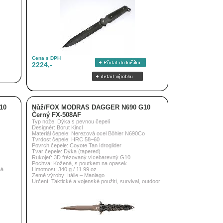
Cena s DPH
2224,-
10
Nůž/FOX MODRAS DAGGER N690 G10
Černý FX-508AF
Typ nože: Dýka s pevnou čepelí
Designér: Borut Kincl
Materiál čepele: Nerezová ocel Böhler N690Co
Tvrdost čepele: HRC 58–60
Povrch čepele: Coyote Tan Idroglider
Tvar čepele: Dýka (tapered)
Rukojeť: 3D frézovaný vícebarevný G10
Pochva: Kožená, s poutkem na opasek
ná
Hmotnost: 340 g / 11.99 oz
Země výroby: Itálie – Maniago
Určení: Taktické a vojenské použití, survival, outdoor