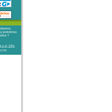
stavenu
iku podobnou
bídce ?
i o ní, 33%
102758