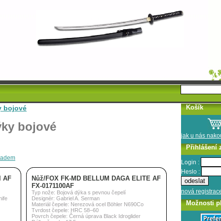
Košík
 bojové
ky bojové
jak u nás nak
Přihlášení 
kladem
Login :
Heslo :
I AF
Nůž/FOX FK-MD BELLUM DAGA ELITE AF
FX-0171100AF
nová registrac
Typ nože: Bojová dýka s pevnou čepelí
nife
Designér: Gabriel A. Serman
Možnosti p
Materiál čepele: Nerezová ocel Böhler N690Co
Tvrdost čepele: HRC 58–60
Povrch čepele: Černá úprava Black Idroglider