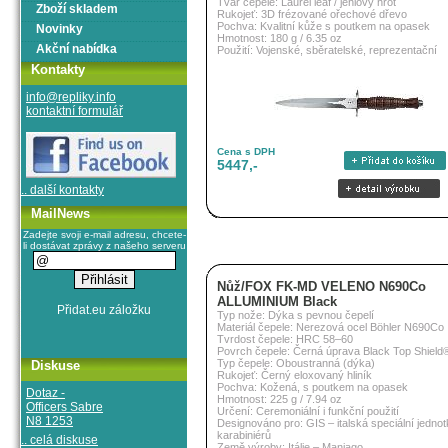
Tvar čepele: Laurel leaf / jehlový hrot
Zboží skladem
Rukojeť: 3D frézované ořechové dřevo
Pochva: Kvalitní kůže s poutkem na opasek
Novinky
Hmotnost: 180 g / 6.35 oz
Akční nabídka
Použití: Vojenské, sběratelské, reprezentační
Kontakty
info@repliky.info
kontaktní formulář
Cena s DPH
5447,-
.. další kontakty
MailNews
Zadejte svoji e-mail adresu, chcete-
li dostávat zprávy z našeho serveru
Nůž/FOX FK-MD VELENO N690Co
ALLUMINIUM Black
Typ nože: Dýka s pevnou čepelí
Materiál čepele: Nerezová ocel Böhler N690Co
Tvrdost čepele: HRC 58–60
Povrch čepele: Černá úprava Black Top Shield
Typ čepele: Oboustranná (dýka)
Diskuse
Rukojeť: Černý eloxovaný hliník
Pochva: Kožená, s poutkem na opasek
Dotaz -
Hmotnost: 225 g / 7.94 oz
Officers Sabre
Určení: Ceremoniální i funkční použití
N8 1253
Designováno pro: GIS – italská speciální jedno
karabiniérů
.. celá diskuse
Země výroby: Itálie – Maniago