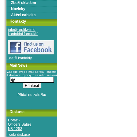
Zboží skladem
Novinky
Akční nabídka
Kontakty
info@repliky.info
kontaktní formulář
.. další kontakty
MailNews
Zadejte svoji e-mail adresu, chcete-
li dostávat zprávy z našeho serveru
Diskuse
Dotaz -
Officers Sabre
N8 1253
.. celá diskuse