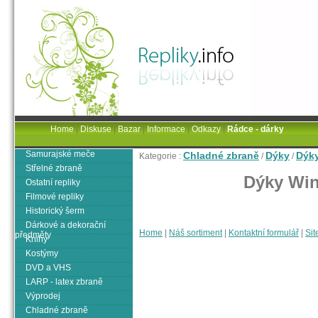
Home
|
Diskuse
|
Bazar
|
Informace
|
Odkazy
|
Rádce - dárky
Samurajské meče
Chladné zbraně
Dýky
Dýky
Kategorie :
/
/
Střelné zbraně
Dýky Win
Ostatní repliky
Filmové repliky
Historický šerm
Dárkové a dekorační
Home
|
Náš sortiment
|
Kontaktní formulář
|
Sit
předměty
Knihy
Kostýmy
DVD a VHS
LARP - latex zbraně
Výprodej
Chladné zbraně