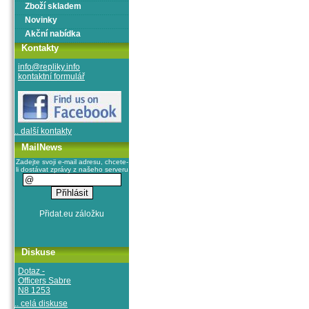
Zboží skladem
Novinky
Akční nabídka
Kontakty
info@repliky.info
kontaktní formulář
.. další kontakty
MailNews
Zadejte svoji e-mail adresu, chcete-
li dostávat zprávy z našeho serveru
Diskuse
Dotaz -
Officers Sabre
N8 1253
.. celá diskuse