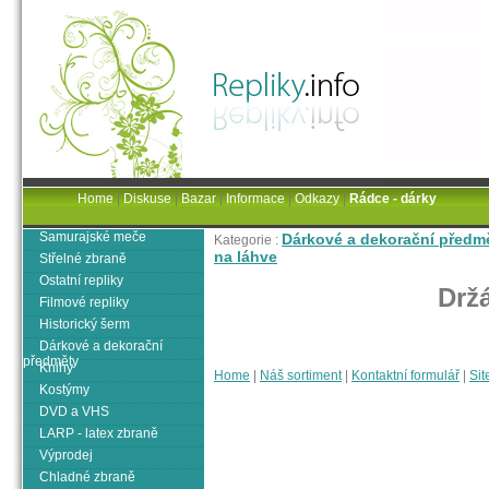
Home
|
Diskuse
|
Bazar
|
Informace
|
Odkazy
|
Rádce - dárky
Samurajské meče
Dárkové a dekorační předm
Kategorie :
na láhve
Střelné zbraně
Ostatní repliky
Drž
Filmové repliky
Historický šerm
Dárkové a dekorační
předměty
Knihy
Home
|
Náš sortiment
|
Kontaktní formulář
|
Sit
Kostýmy
DVD a VHS
LARP - latex zbraně
Výprodej
Chladné zbraně