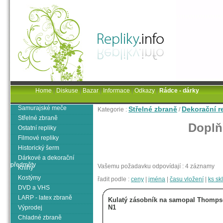
Home
|
Diskuse
|
Bazar
|
Informace
|
Odkazy
|
Rádce - dárky
Samurajské meče
Střelné zbraně
Dekorační r
Kategorie :
/
Střelné zbraně
Doplň
Ostatní repliky
Filmové repliky
Historický šerm
Dárkové a dekorační
předměty
Vašemu požadavku odpovídají : 4 záznamy
Knihy
Kostýmy
řadit podle :
ceny
|
jména
|
času vložení
|
ks s
DVD a VHS
LARP - latex zbraně
Kulatý zásobník na samopal Thomp
N1
Výprodej
Chladné zbraně