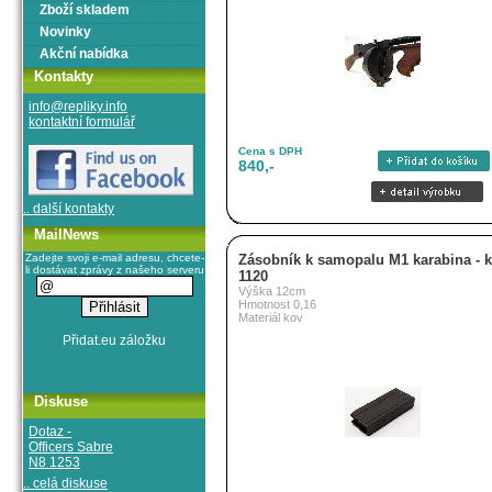
Zboží skladem
Novinky
Akční nabídka
Kontakty
info@repliky.info
kontaktní formulář
Cena s DPH
840,-
.. další kontakty
MailNews
Zadejte svoji e-mail adresu, chcete-
Zásobník k samopalu M1 karabina - ka
li dostávat zprávy z našeho serveru
1120
Výška 12cm
Hmotnost 0,16
Materiál kov
Diskuse
Dotaz -
Officers Sabre
N8 1253
.. celá diskuse