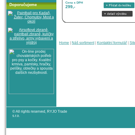
Cena s DPH
Doporučujeme
299,-
Home
|
Náš sortiment
|
Kontaktní formulář
|
Sit
© All rights reserved, RYJO Trade
s.r.o.