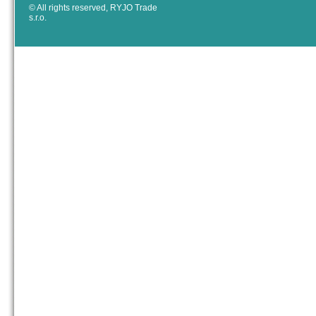
© All rights reserved, RYJO Trade
s.r.o.