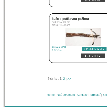
kuše s puškovou pažbou
délka: 57,00 cm
šířka: 43,00 cm
Cena s DPH
1006,-
1
2
>>
Stránky :
,
|
Home
|
Náš sortiment
|
Kontaktní formulář
|
Sit