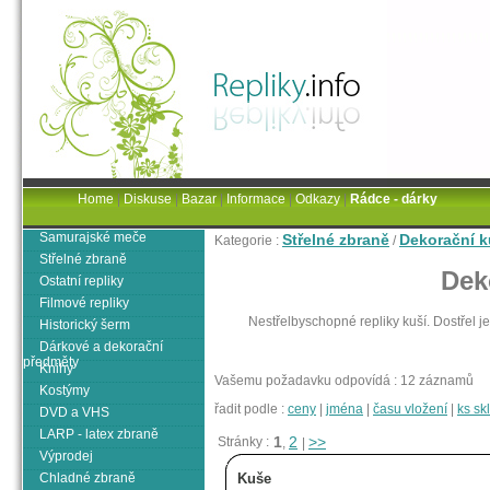
Home
|
Diskuse
|
Bazar
|
Informace
|
Odkazy
|
Rádce - dárky
Samurajské meče
Střelné zbraně
Dekorační 
Kategorie :
/
Střelné zbraně
Dek
Ostatní repliky
Filmové repliky
Nestřelbyschopné repliky kuší. Dostřel j
Historický šerm
Dárkové a dekorační
předměty
Knihy
Vašemu požadavku odpovídá : 12 záznamů
Kostýmy
řadit podle :
ceny
|
jména
|
času vložení
|
ks s
DVD a VHS
LARP - latex zbraně
1
2
>>
Stránky :
,
|
Výprodej
Chladné zbraně
Kuše