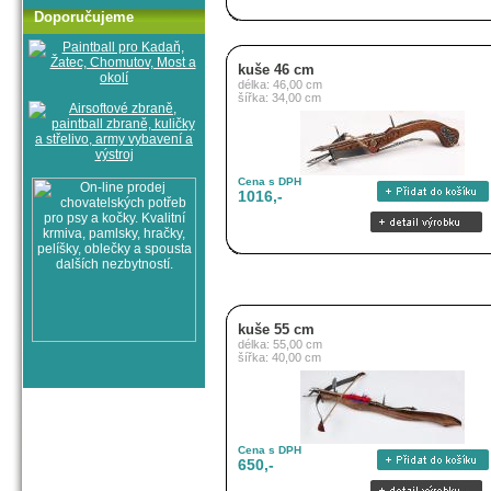
Doporučujeme
kuše 46 cm
délka: 46,00 cm
šířka: 34,00 cm
Cena s DPH
1016,-
kuše 55 cm
délka: 55,00 cm
šířka: 40,00 cm
Cena s DPH
650,-