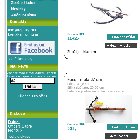
Zboží skladem
Novinky
Akční nabídka
Kontakty
info@repliky.info
kontaktní formulář
Cena s DPH
1142,-
Zboží je skladem
.. další kontakty
MailNews
Zadejte svoji e-mail adresu, chcete-
li dostávat zprávy z našeho serveru
kuše - malá 37 cm
délka: 37,00 cm
šířka (lučiště): 23,00 cm
balená v průhledném plastovém sáčku
Diskuse
Dotaz -
Cena s DPH
Officers Sabre
533,-
N8 1253
.. celá diskuse