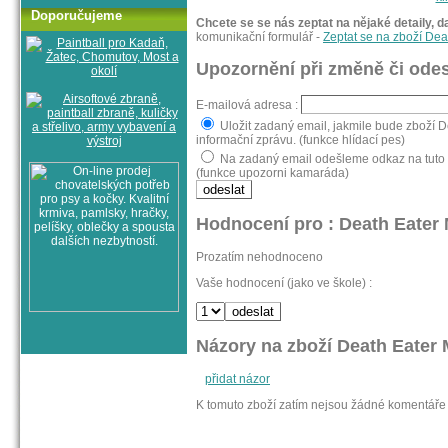
Doporučujeme
Chcete se se nás zeptat na nějaké detaily, d
komunikační formulář -
Zeptat se na zboží De
Upozornění při změně či odes
E-mailová adresa :
Uložit zadaný email, jakmile bude zboží 
informační zprávu. (funkce hlídací pes)
Na zadaný email odešleme odkaz na tuto s
(funkce upozorni kamaráda)
Hodnocení pro : Death Eater
Prozatím nehodnoceno
Vaše hodnocení (jako ve škole) :
Názory na zboží Death Eater 
přidat názor
K tomuto zboží zatím nejsou žádné komentáře