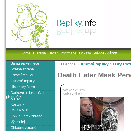
Home
|
Diskuse
|
Bazar
|
Informace
|
Odkazy
|
Rádce - dárky
Samurajské meče
Filmové repliky
Harry Pot
Kategorie :
/
Střelné zbraně
Death Eater Mask Pen
Ostatní repliky
Filmové repliky
Historický šerm
výška : 2,5 cm
Dárkové a dekorační
délka : 45 cm
předměty
Knihy
Kostýmy
DVD a VHS
LARP - latex zbraně
Výprodej
Chladné zbraně