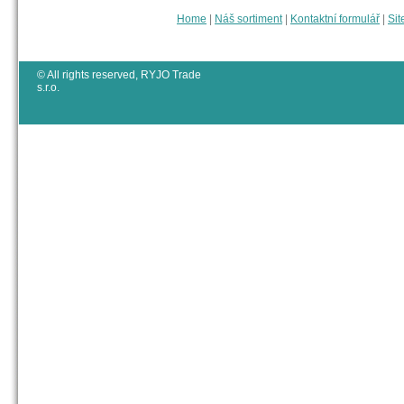
Home
|
Náš sortiment
|
Kontaktní formulář
|
Sit
© All rights reserved, RYJO Trade
s.r.o.