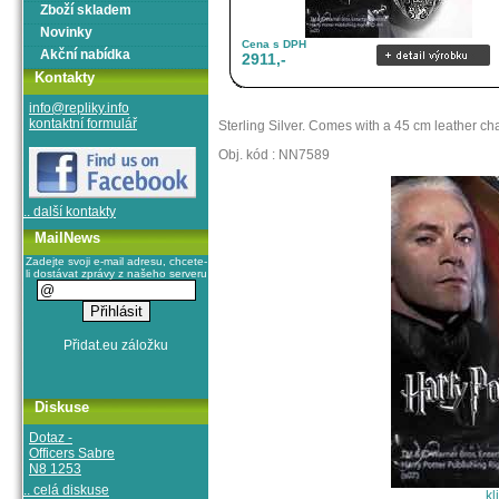
Zboží skladem
Novinky
Cena s DPH
Akční nabídka
2911,-
Kontakty
info@repliky.info
kontaktní formulář
Sterling Silver. Comes with a 45 cm leather ch
Obj. kód : NN7589
.. další kontakty
MailNews
Zadejte svoji e-mail adresu, chcete-
li dostávat zprávy z našeho serveru
Diskuse
Dotaz -
Officers Sabre
N8 1253
.. celá diskuse
kl