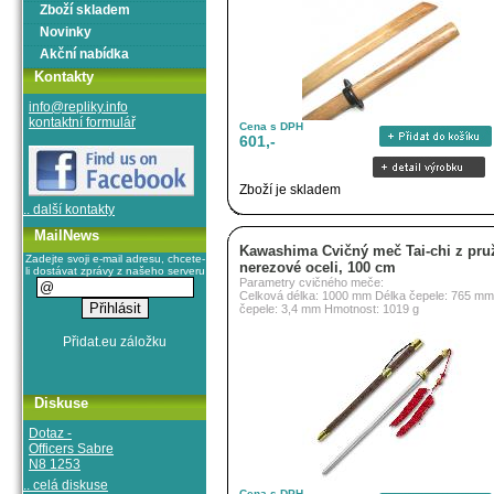
Zboží skladem
Novinky
Akční nabídka
Kontakty
info@repliky.info
kontaktní formulář
Cena s DPH
601,-
Zboží je skladem
.. další kontakty
MailNews
Kawashima Cvičný meč Tai-chi z pru
Zadejte svoji e-mail adresu, chcete-
nerezové oceli, 100 cm
li dostávat zprávy z našeho serveru
Parametry cvičného meče:
Celková délka: 1000 mm Délka čepele: 765 mm 
čepele: 3,4 mm Hmotnost: 1019 g
Diskuse
Dotaz -
Officers Sabre
N8 1253
.. celá diskuse
Cena s DPH