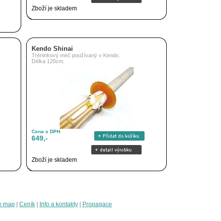
Zboží je skladem
Kendo Shinai
Tréninkový meč používaný v Kendo.
Délka 120cm.
Cena s DPH
649,-
Zboží je skladem
e map
|
Ceník
|
Info a kontakty
|
Propagace