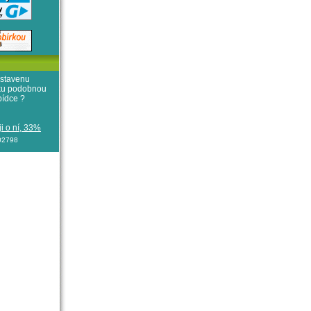
stavenu
iku podobnou
bídce ?
i o ní, 33%
102798