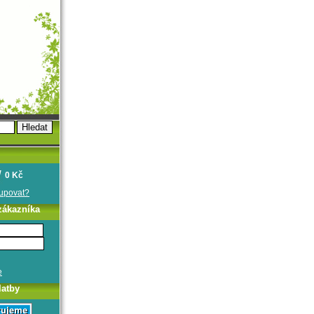
0 Kč
oupovat?
zákazníka
e
latby