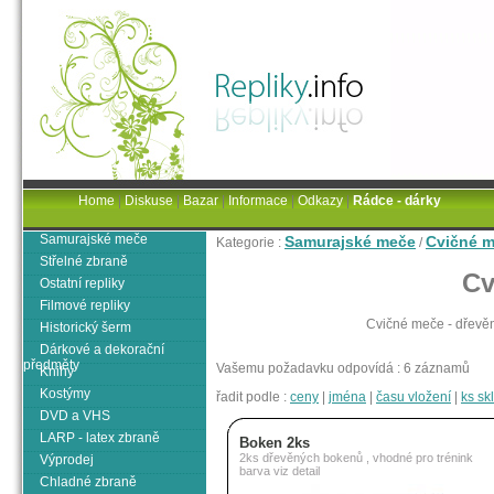
Home
|
Diskuse
|
Bazar
|
Informace
|
Odkazy
|
Rádce - dárky
Samurajské meče
Samurajské meče
Cvičné 
Kategorie :
/
Střelné zbraně
Cv
Ostatní repliky
Filmové repliky
Cvičné meče - dřevěné
Historický šerm
Dárkové a dekorační
předměty
Vašemu požadavku odpovídá : 6 záznamů
Knihy
Kostýmy
řadit podle :
ceny
|
jména
|
času vložení
|
ks s
DVD a VHS
LARP - latex zbraně
Boken 2ks
2ks dřevěných bokenů , vhodné pro trénink
Výprodej
barva viz detail
Chladné zbraně