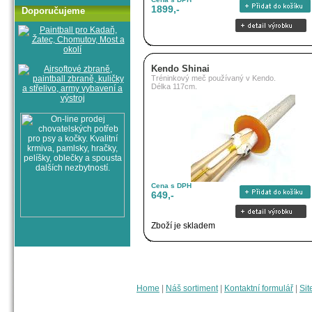
1899,-
Doporučujeme
Kendo Shinai
Tréninkový meč používaný v Kendo.
Délka 117cm.
Cena s DPH
649,-
Zboží je skladem
Home
|
Náš sortiment
|
Kontaktní formulář
|
Sit