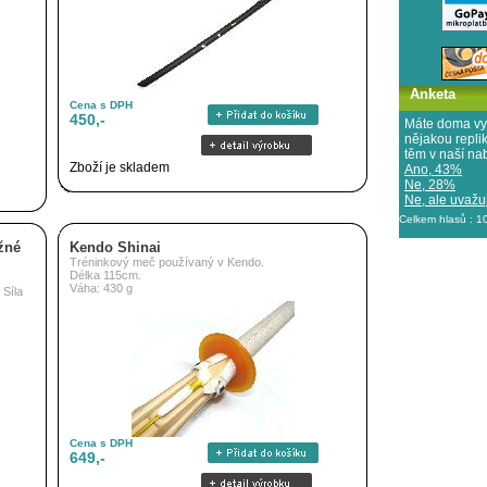
Anketa
Cena s DPH
450,-
Máte doma vy
nějakou repl
těm v naší na
Zboží je skladem
Ano, 43%
Ne, 28%
Ne, ale uvažuj
Celkem hlasů : 
žné
Kendo Shinai
Tréninkový meč používaný v Kendo.
Délka 115cm.
Váha: 430 g
Síla
Cena s DPH
649,-