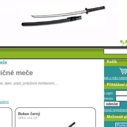
Košík
meče
ičné meče
jak u nás nak
, spec. plast, potažené molitanem, ..
Přihlášení 
Login :
Heslo :
kladem
nová registrac
Boken černý
Možnosti p
délka: cca 1m