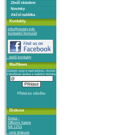
Zboží skladem
Novinky
Akční nabídka
Kontakty
info@repliky.info
kontaktní formulář
.. další kontakty
MailNews
Zadejte svoji e-mail adresu, chcete-
li dostávat zprávy z našeho serveru
Diskuse
Dotaz -
Officers Sabre
N8 1253
.. celá diskuse