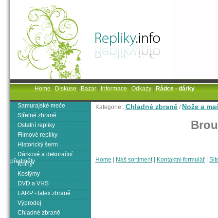
Home
|
Diskuse
|
Bazar
|
Informace
|
Odkazy
|
Rádce - dárky
Samurajské meče
Chladné zbraně
Nože a ma
Kategorie :
/
Střelné zbraně
Brou
Ostatní repliky
Filmové repliky
Historický šerm
Dárkové a dekorační
Home
|
Náš sortiment
|
Kontaktní formulář
|
Sit
předměty
Knihy
Kostýmy
DVD a VHS
LARP - latex zbraně
Výprodej
Chladné zbraně