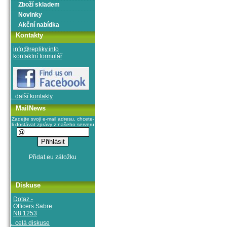
Zboží skladem
Novinky
Akční nabídka
Kontakty
info@repliky.info
kontaktní formulář
.. další kontakty
MailNews
Zadejte svoji e-mail adresu, chcete-
li dostávat zprávy z našeho serveru
Diskuse
Dotaz -
Officers Sabre
N8 1253
.. celá diskuse