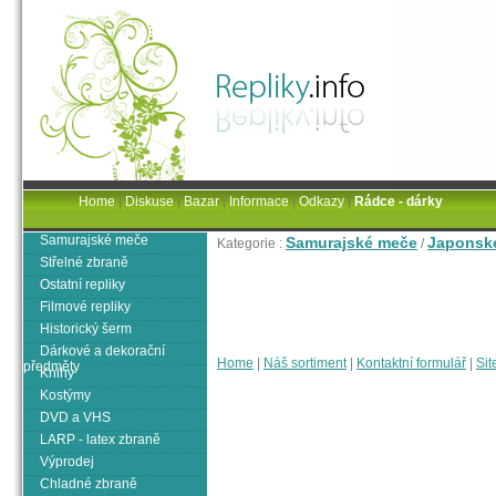
Home
|
Diskuse
|
Bazar
|
Informace
|
Odkazy
|
Rádce - dárky
Samurajské meče
Samurajské meče
Japonsk
Kategorie :
/
Střelné zbraně
Ostatní repliky
Filmové repliky
Historický šerm
Dárkové a dekorační
Home
|
Náš sortiment
|
Kontaktní formulář
|
Sit
předměty
Knihy
Kostýmy
DVD a VHS
LARP - latex zbraně
Výprodej
Chladné zbraně