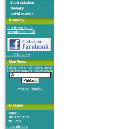
Zboží skladem
Novinky
Akční nabídka
Kontakty
info@repliky.info
kontaktní formulář
.. další kontakty
MailNews
Zadejte svoji e-mail adresu, chcete-
li dostávat zprávy z našeho serveru
Diskuse
Dotaz -
Officers Sabre
N8 1253
.. celá diskuse