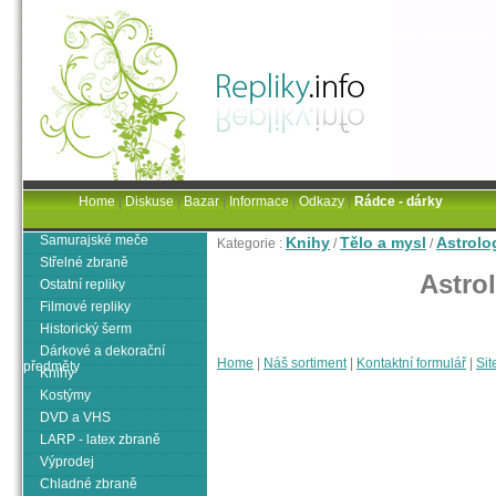
Home
|
Diskuse
|
Bazar
|
Informace
|
Odkazy
|
Rádce - dárky
Samurajské meče
Knihy
Tělo a mysl
Astrolo
Kategorie :
/
/
Střelné zbraně
Astro
Ostatní repliky
Filmové repliky
Historický šerm
Dárkové a dekorační
Home
|
Náš sortiment
|
Kontaktní formulář
|
Sit
předměty
Knihy
Kostýmy
DVD a VHS
LARP - latex zbraně
Výprodej
Chladné zbraně