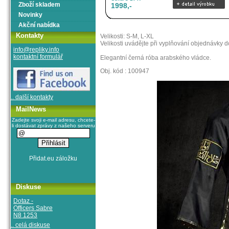
Zboží skladem
1998,-
Novinky
Akční nabídka
Kontakty
Velikosti: S-M, L-XL
Velikosti uvádějte při vyplňování objednávky 
info@repliky.info
kontaktní formulář
Elegantní černá róba arabského vládce.
Obj. kód : 100947
.. další kontakty
MailNews
Zadejte svoji e-mail adresu, chcete-
li dostávat zprávy z našeho serveru
Diskuse
Dotaz -
Officers Sabre
N8 1253
.. celá diskuse