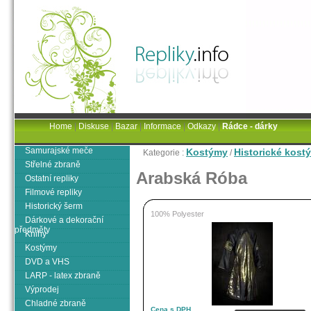
Home
|
Diskuse
|
Bazar
|
Informace
|
Odkazy
|
Rádce - dárky
Samurajské meče
Kostýmy
Historické kost
Kategorie :
/
Střelné zbraně
Arabská Róba
Ostatní repliky
Filmové repliky
Historický šerm
100% Polyester
Dárkové a dekorační
předměty
Knihy
Kostýmy
DVD a VHS
LARP - latex zbraně
Výprodej
Chladné zbraně
Cena s DPH