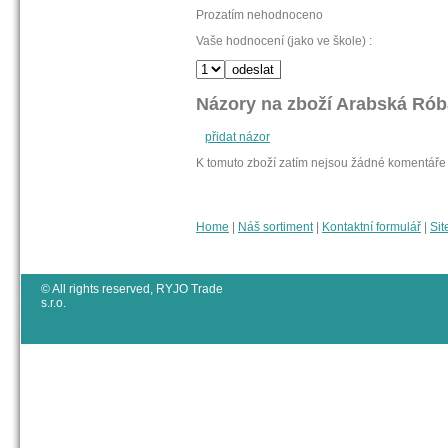
Prozatím nehodnoceno
Vaše hodnocení (jako ve škole) :
Názory na zboží Arabská Rób
přidat názor
K tomuto zboží zatím nejsou žádné komentáře
Home
|
Náš sortiment
|
Kontaktní formulář
|
Sit
© All rights reserved, RYJO Trade
s.r.o.