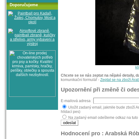
Doporučujeme
kl
Chcete se se nás zeptat na nějaké detaily, d
komunikační formulář -
Zeptat se na zboží Ar
Upozornění při změně či odes
E-mailová adresa :
Uložit zadaný email, jakmile bude zboží 
hlídací pes)
Na zadaný email odešleme odkaz na tuto 
Hodnocení pro : Arabská Ró