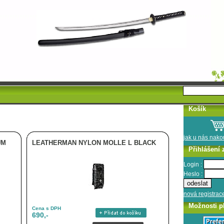
Košík
jak u nás nak
UM
LEATHERMAN NYLON MOLLE L BLACK
Přihlášení 
Login :
Heslo :
nová registrac
Možnosti p
Cena s DPH
690,-