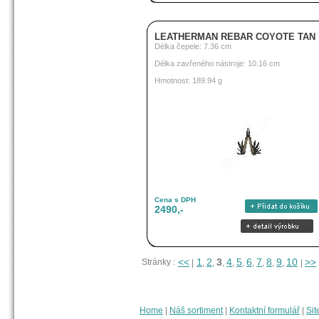
LEATHERMAN REBAR COYOTE TAN
Délka čepele: 7.36 cm
Délka zavřeného nástroje: 10.16 cm
Hmotnost: 189.94 g
Cena s DPH
2490,-
<<
1
2
3
4
5
6
7
8
9
10
>>
Stránky :
|
,
,
,
,
,
,
,
,
,
|
Home
|
Náš sortiment
|
Kontaktní formulář
|
Sit