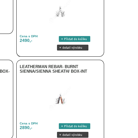
Cena s DPH
2490,-
LEATHERMAN REBAR- BURNT
BOX-
SIENNA/SIENNA SHEATH/ BOX-INT
Cena s DPH
2890,-