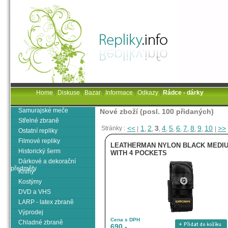
Home
|
Diskuse
|
Bazar
|
Informace
|
Odkazy
|
Rádce - dárky
Samurajské meče
Nové zboží (posl. 100 přidaných)
Střelné zbraně
<<
1
2
3
4
5
6
7
8
9
10
>>
Stránky :
|
,
,
,
,
,
,
,
,
,
|
Ostatní repliky
Filmové repliky
LEATHERMAN NYLON BLACK MEDI
Historický šerm
WITH 4 POCKETS
Dárkové a dekorační
předměty
Knihy
Kostýmy
DVD a VHS
LARP - latex zbraně
Výprodej
Cena s DPH
Chladné zbraně
690,-