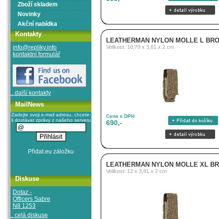
Zboží skladem
Novinky
Akční nabídka
Kontakty
LEATHERMAN NYLON MOLLE L BR
info@repliky.info
Velikost: 10,79 x 3,81 x 2 cm
kontaktní formulář
.. další kontakty
MailNews
Zadejte svoji e-mail adresu, chcete-
Cena s DPH
li dostávat zprávy z našeho serveru
690,-
LEATHERMAN NYLON MOLLE XL B
Velikost: 12 x 3,81 x 2 cm
Diskuse
Dotaz -
Officers Sabre
N8 1253
.. celá diskuse