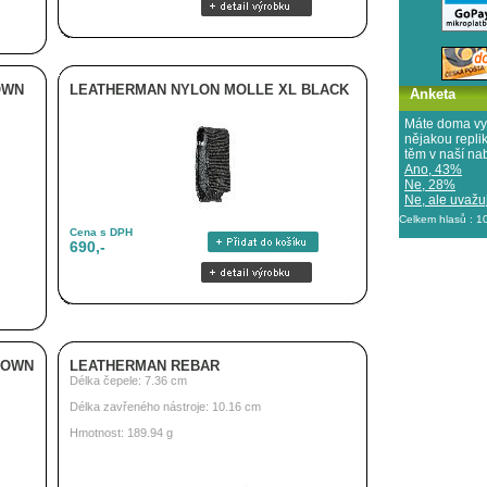
OWN
LEATHERMAN NYLON MOLLE XL BLACK
Anketa
Máte doma vy
nějakou repl
těm v naší na
Ano, 43%
Ne, 28%
Ne, ale uvažuj
Celkem hlasů : 
Cena s DPH
690,-
ROWN
LEATHERMAN REBAR
Délka čepele: 7.36 cm
Délka zavřeného nástroje: 10.16 cm
Hmotnost: 189.94 g