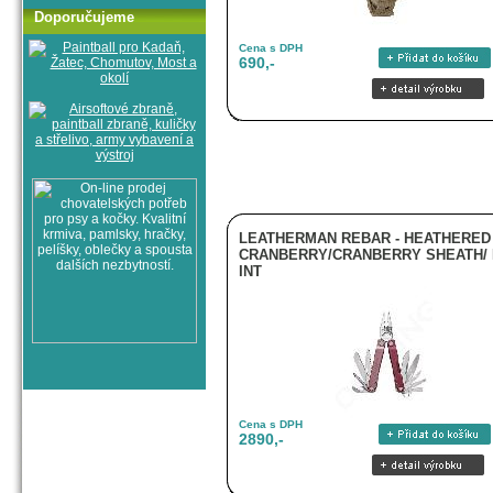
Doporučujeme
Cena s DPH
690,-
LEATHERMAN REBAR - HEATHERED
CRANBERRY/CRANBERRY SHEATH/ 
INT
Cena s DPH
2890,-