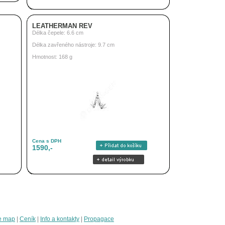
LEATHERMAN REV
Délka čepele: 6.6 cm
Délka zavřeného nástroje: 9.7 cm
Hmotnost: 168 g
Cena s DPH
1590,-
e map
|
Ceník
|
Info a kontakty
|
Propagace