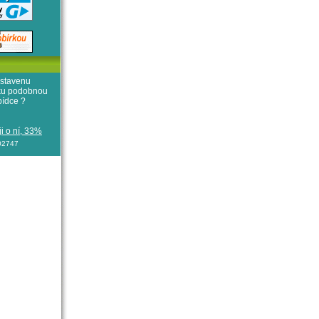
stavenu
iku podobnou
bídce ?
i o ní, 33%
102747