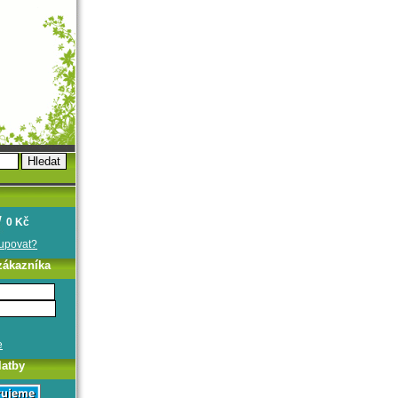
0 Kč
oupovat?
zákazníka
e
latby