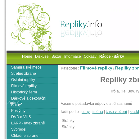
Home
|
Diskuse
|
Bazar
|
Informace
|
Odkazy
|
Rádce - dárky
Samurajské meče
Filmové repliky
Repliky zbr
Kategorie :
/
Střelné zbraně
Repliky zbr
Ostatní repliky
Filmové repliky
Trója, HellBoy, T
Historický šerm
Dárkové a dekorační
předměty
Vašemu požadavku odpovídá : 6 záznamů
Knihy
Kostýmy
řadit podle :
ceny
|
jména
|
času vložení
|
ks s
DVD a VHS
Stránky :
LARP - latex zbraně
Stránky :
Výprodej
Chladné zbraně