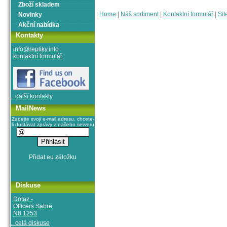
Zboží skladem
Home
|
Náš sortiment
|
Kontaktní formulář
|
Sit
Novinky
Akční nabídka
Kontakty
info@repliky.info
kontaktní formulář
.. další kontakty
MailNews
Zadejte svoji e-mail adresu, chcete-
li dostávat zprávy z našeho serveru
Diskuse
Dotaz -
Officers Sabre
N8 1253
.. celá diskuse