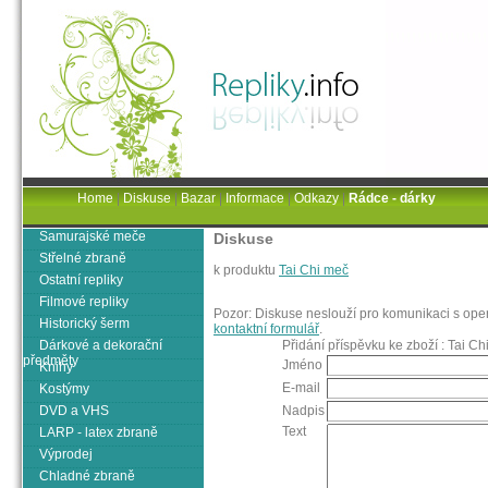
Home
|
Diskuse
|
Bazar
|
Informace
|
Odkazy
|
Rádce - dárky
Samurajské meče
Diskuse
Střelné zbraně
k produktu
Tai Chi meč
Ostatní repliky
Filmové repliky
Pozor: Diskuse neslouží pro komunikaci s oper
Historický šerm
kontaktní formulář
.
Dárkové a dekorační
Přidání příspěvku ke zboží : Tai Ch
předměty
Jméno
Knihy
E-mail
Kostýmy
DVD a VHS
Nadpis
Text
LARP - latex zbraně
Výprodej
Chladné zbraně