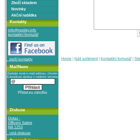
Zboží skladem
Novinky
Akční nabídka
Kontakty
info@repliky.info
kontaktní formulář
Home
|
Náš sortiment
|
Kontaktní formulář
|
Sit
.. další kontakty
MailNews
Zadejte svoji e-mail adresu, chcete-
li dostávat zprávy z našeho serveru
Diskuse
Dotaz -
Officers Sabre
N8 1253
.. celá diskuse