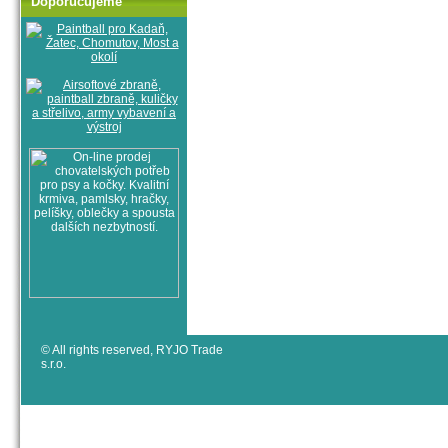
Doporučujeme
© All rights reserved, RYJO Trade
s.r.o.