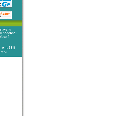
stavenu
iku podobnou
bídce ?
i o ní, 33%
102754