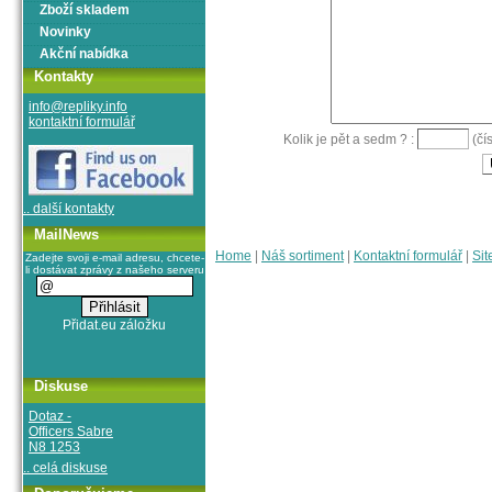
Zboží skladem
Novinky
Akční nabídka
Kontakty
info@repliky.info
kontaktní formulář
Kolik je pět a sedm ? :
(čís
.. další kontakty
MailNews
Home
|
Náš sortiment
|
Kontaktní formulář
|
Sit
Zadejte svoji e-mail adresu, chcete-
li dostávat zprávy z našeho serveru
Diskuse
Dotaz -
Officers Sabre
N8 1253
.. celá diskuse