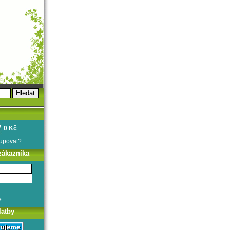
0 Kč
oupovat?
zákazníka
e
latby