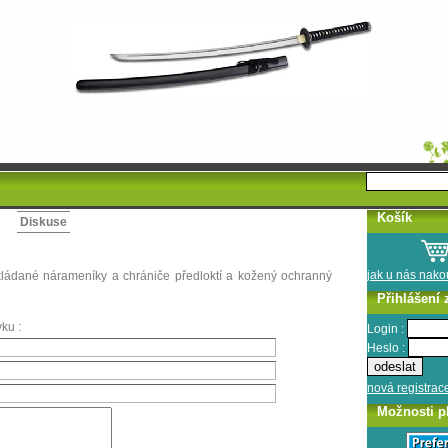
Košík
Diskuse
jak u nás nak
skládané nárameníky a chrániče předloktí a kožený ochranný
Přihlášení 
ku :
Login :
Heslo :
nová registrac
Možnosti p