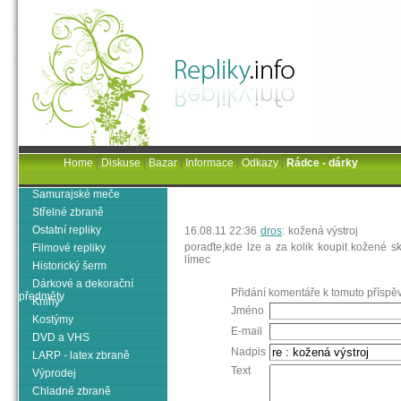
Home
|
Diskuse
|
Bazar
|
Informace
|
Odkazy
|
Rádce - dárky
Samurajské meče
Střelné zbraně
Ostatní repliky
16.08.11 22:36
dros
:
kožená výstroj
poraďte,kde lze a za kolik koupit kožené 
Filmové repliky
límec
Historický šerm
Dárkové a dekorační
Přidání komentáře k tomuto příspěv
předměty
Knihy
Jméno
Kostýmy
E-mail
DVD a VHS
Nadpis
LARP - latex zbraně
Text
Výprodej
Chladné zbraně