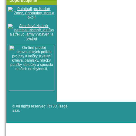
Doporučujeme
© All rights reserved, RYJO Trade
s.r.o.