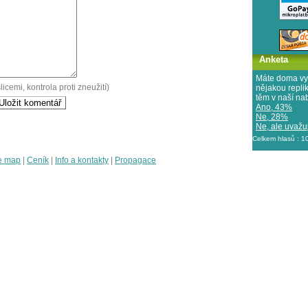
Anketa
Máte doma vy
licemi, kontrola proti zneužití)
nějakou repl
těm v naší na
Ano, 43%
Ne, 28%
Ne, ale uvažuj
Celkem hlasů : 
e map
|
Ceník
|
Info a kontakty
|
Propagace