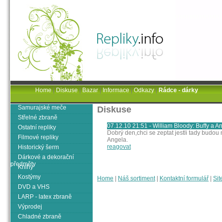
Home
|
Diskuse
|
Bazar
|
Informace
|
Odkazy
|
Rádce - dárky
Samurajské meče
Diskuse
Střelné zbraně
07.12.10 21:51 - William Bloody: Buffy a A
Ostatní repliky
Dobrý den,chci se zeptat jestli tady budou
Filmové repliky
Angela.
reagovat
Historický šerm
Dárkové a dekorační
předměty
Knihy
Kostýmy
Home
|
Náš sortiment
|
Kontaktní formulář
|
Sit
DVD a VHS
LARP - latex zbraně
Výprodej
Chladné zbraně