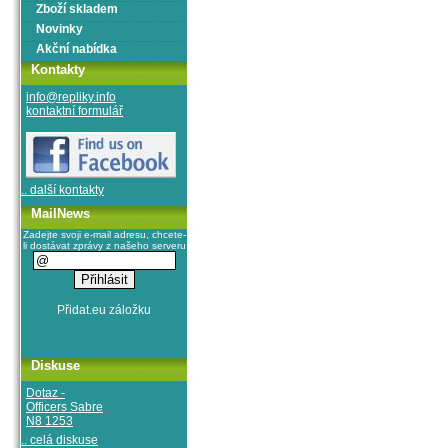
Zboží skladem
Novinky
Akční nabídka
Kontakty
info@repliky.info
kontaktní formulář
.. další kontakty
MailNews
Zadejte svoji e-mail adresu, chcete-
li dostávat zprávy z našeho serveru
Diskuse
Dotaz -
Officers Sabre
N8 1253
.. celá diskuse