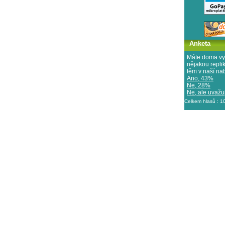
Anketa
Máte doma vy
nějakou repl
těm v naší na
Ano, 43%
Ne, 28%
Ne, ale uvažuj
Celkem hlasů : 