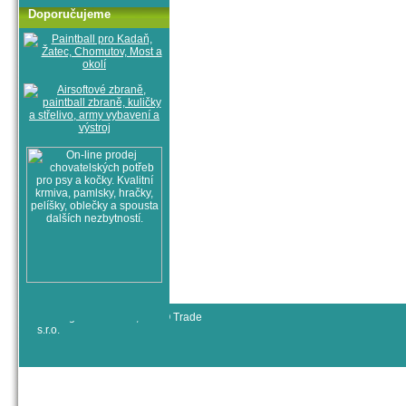
Doporučujeme
© All rights reserved, RYJO Trade
s.r.o.