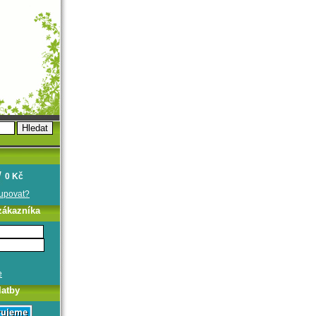
0 Kč
oupovat?
zákazníka
e
latby