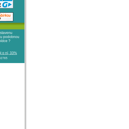
stavenu
iku podobnou
bídce ?
i o ní, 33%
102765