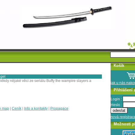
Košík
ngel
 někdy nějaké věci ze seriálu Buffy the wampire slayers a
jak u nás nak
Přihlášení 
Login :
Heslo :
e map
|
Ceník
|
Info a kontakty
|
Propagace
nová registrac
Možnosti p