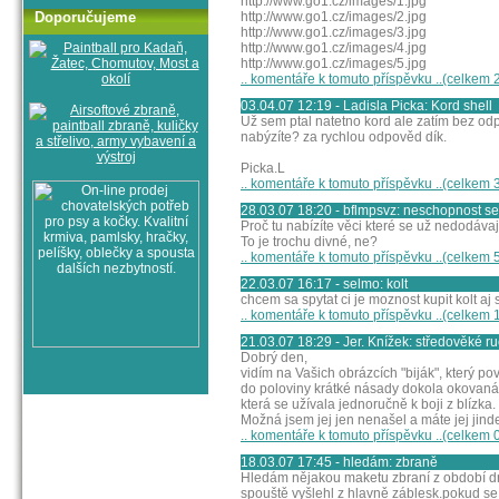
http://www.go1.cz/images/1.jpg
http://www.go1.cz/images/2.jpg
Doporučujeme
http://www.go1.cz/images/3.jpg
http://www.go1.cz/images/4.jpg
http://www.go1.cz/images/5.jpg
.. komentáře k tomuto příspěvku ..(celkem 
03.04.07 12:19 - Ladisla Picka: Kord shell
Už sem ptal natetno kord ale zatím bez odp
nabýzíte? za rychlou odpověd dík.
Picka.L
.. komentáře k tomuto příspěvku ..(celkem 
28.03.07 18:20 - bflmpsvz: neschopnost se
Proč tu nabízíte věci které se už nedodávaj
To je trochu divné, ne?
.. komentáře k tomuto příspěvku ..(celkem 
22.03.07 16:17 - selmo: kolt
chcem sa spytat ci je moznost kupit kolt 
.. komentáře k tomuto příspěvku ..(celkem 
21.03.07 18:29 - Jer. Knížek: středověké r
Dobrý den,
vidím na Vašich obrázcích "biják", který pov
do poloviny krátké násady dokola okovaná 
která se užívala jednoručně k boji z blízka.
Možná jsem jej jen nenašel a máte jej jind
.. komentáře k tomuto příspěvku ..(celkem 
18.03.07 17:45 - hledám: zbraně
Hledám nějakou maketu zbraní z období dr
spouště vyšlehl z hlavně záblesk.pokud se