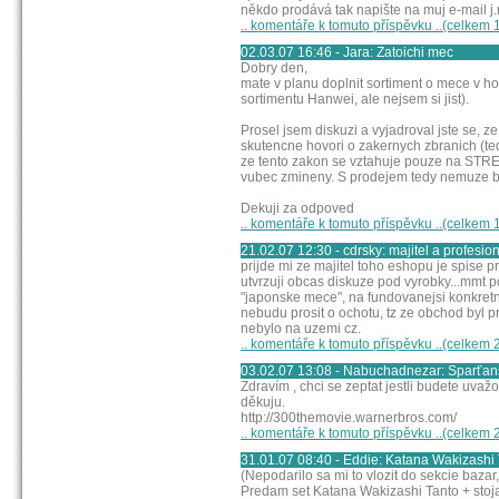
někdo prodává tak napište na muj e-mail 
.. komentáře k tomuto příspěvku ..(celkem 
02.03.07 16:46 - Jara: Zatoichi mec
Dobry den,
mate v planu doplnit sortiment o mece v hol
sortimentu Hanwei, ale nejsem si jist).
Prosel jsem diskuzi a vyjadroval jste se, 
skutencne hovori o zakernych zbranich (tedy
ze tento zakon se vztahuje pouze na STR
vubec zmineny. S prodejem tedy nemuze b
Dekuji za odpoved
.. komentáře k tomuto příspěvku ..(celkem 
21.02.07 12:30 - cdrsky: majitel a profesio
prijde mi ze majitel toho eshopu je spise
utvrzuji obcas diskuze pod vyrobky...mmt 
"japonske mece", na fundovanejsi konkretn
nebudu prosit o ochotu, tz ze obchod byl pr
nebylo na uzemi cz.
.. komentáře k tomuto příspěvku ..(celkem 
03.02.07 13:08 - Nabuchadnezar: Sparťan
Zdravím , chci se zeptat jestli budete uvaž
děkuju.
http://300themovie.warnerbros.com/
.. komentáře k tomuto příspěvku ..(celkem 
31.01.07 08:40 - Eddie: Katana Wakizashi
(Nepodarilo sa mi to vlozit do sekcie bazar
Predam set Katana Wakizashi Tanto + stoj