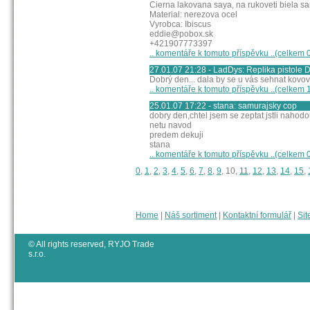
Cierna lakovana saya, na rukoveti biela s
Material: nerezova ocel
Vyrobca: Ibiscus
eddie@pobox.sk
+421907773397
.. komentáře k tomuto příspěvku ..(celkem 
27.01.07 21:28 - LadDys: Replika pistole 
Dobrý den... dala by se u vás sehnat kovová
.. komentáře k tomuto příspěvku ..(celkem 
25.01.07 17:22 - stana: samurajsky cop
dobry den,chtel jsem se zeptat jstli nahod
netu navod
predem dekuji
stana
.. komentáře k tomuto příspěvku ..(celkem 
0
,
1
,
2
,
3
,
4
,
5
,
6
,
7
,
8
,
9
, 10,
11
,
12
,
13
,
14
,
15
,
Home
|
Náš sortiment
|
Kontaktní formulář
|
Sit
© All rights reserved, RYJO Trade
s.r.o.