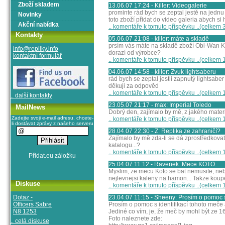
Zboží skladem
13.06.07 17:24 - Killer: Videogalerie
prominte rád bych se zeptal jestě na jednu
Novinky
toto zboží přidat do video galeria abych si 
Akční nabídka
.. komentáře k tomuto příspěvku ..(celkem 
Kontakty
05.06.07 21:08 - killer: máte a skladě
prsím vás máte na skladě zboží Obi-Wan Ke
info@repliky.info
dorazí od výrobce?
kontaktní formulář
.. komentáře k tomuto příspěvku ..(celkem 
04.06.07 14:58 - killer: Zvuk lightsaberu
rád bych se zeptal jestli zapnutý lightsab
děkuji za odpověd
.. komentáře k tomuto příspěvku ..(celkem 
.. další kontakty
23.05.07 21:17 - max: Imperial Toledo
MailNews
Dobrý den, zajímalo by mě, z jakého materiá
Zadejte svoji e-mail adresu, chcete-
.. komentáře k tomuto příspěvku ..(celkem 
li dostávat zprávy z našeho serveru
28.04.07 22:30 - Z: Replika ze zahraničí?
Zajímalo by mě zda-li se dá zprostředkovat
katalogu...?
.. komentáře k tomuto příspěvku ..(celkem 
25.04.07 11:12 - Ravenek: Mece KOTO
Myslim, ze mecu Koto se bat nemusite, nebo
nejlevnejsi kaleny na hamon... Takze koupe
Diskuse
.. komentáře k tomuto příspěvku ..(celkem 
23.04.07 11:15 - Sheeny: Prosím o pomoc s
Dotaz -
Prosím o pomoc s identifikací tohoto meč
Officers Sabre
Jediné co vím, je, že meč by mohl být ze 16. 
N8 1253
Foto naleznete zde:
.. celá diskuse