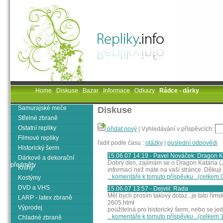
Home
|
Diskuse
|
Bazar
|
Informace
|
Odkazy
|
Rádce - dárky
Samurajské meče
Diskuse
Střelné zbraně
Ostatní repliky
přidat nový
| Vyhledávání v příspěvcích:
Filmové repliky
řadit podle času :
otázky
|
poslední odpovědi
Historický šerm
15.06.07 14:19 - Pavel Nováček: Dragon 
Dárkové a dekorační
Dobrý den, zajímám se o Dragon Katana (J
předměty
Knihy
informací než máte na vaší stránce. Děkuji
.. komentáře k tomuto příspěvku ..(celkem 
Kostýmy
DVD a VHS
15.06.07 13:57 - Dejviii: Rada
Měl bych prosím takový dotaz...je tato říms
LARP - latex zbraně
2605.html
Výprodej
použitelná pro historický šerm, nebo se j
.. komentáře k tomuto příspěvku ..(celkem 
Chladné zbraně