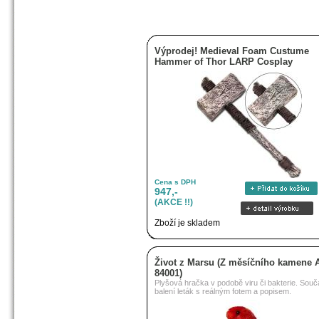
Výprodej! Medieval Foam Custume
Hammer of Thor LARP Cosplay
Cena s DPH
947,-
(AKCE !!)
Zboží je skladem
Život z Marsu (Z měsíčního kamene 
84001)
Plyšová hračka v podobě viru či bakterie. Souč
balení leták s reálným fotem a popisem.