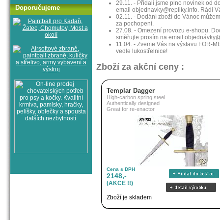
29.11. - Přidali jsme plno novinek od
Doporučujeme
email objednavky@repliky.info. Rádi
02.11. - Dodání zboží do Vánoc může
za pochopení.
27.08. - Omezení provozu e-shopu. Doda
směřujte prosím na email objednávky@r
11.04. - Zveme Vás na výstavu FOR-MEN
vedle lukostřelnice!
Zboží za akční ceny :
Templar Dagger
High-carbon spring steel
Authentically designed
Great for re-enactor
Cena s DPH
2148,-
(AKCE !!)
Zboží je skladem