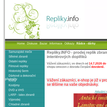
Home
|
Diskuse
|
Bazar
|
Informace
|
Odkazy
|
Rádce - dárky
Samurajské meče
Repliky.INFO - prodej replik zbra
interiérových doplňků
Střelné zbraně
Ostatní repliky
Vážení zákazmíci, ve dnech od
14.7.2026 do
Filmové repliky
shopu omezen z dovodu čerpání
dovolené.
Historický šerm
Dárkové a dekorační
předměty
Vážení zákazníci, e-shop je již v 
Knihy
se těšíme na vaše objednávky.
Kostýmy
DVD a VHS
Aktuální
LARP - latex zbraně
Výprodej
Chladné zbraně