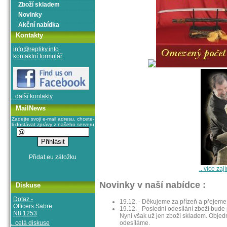
Zboží skladem
Novinky
Akční nabídka
Kontakty
info@repliky.info
kontaktní formulář
.. další kontakty
MailNews
Zadejte svoji e-mail adresu, chcete-
li dostávat zprávy z našeho serveru
.. více z
Novinky v naší nabídce :
Diskuse
Dotaz -
19.12. - Děkujeme za přízeň a přejeme 
Officers Sabre
19.12. - Poslední odesílání zboží bude
N8 1253
Nyní však už jen zboží skladem. Objedn
odesíláme.
.. celá diskuse