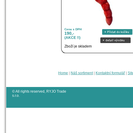
Cena s DPH
190,-
(AKCE !!)
Zboží je skladem
Home
|
Náš sortiment
|
Kontaktní formulář
|
Sit
© All rights reserved, RYJO Trade
s.r.o.