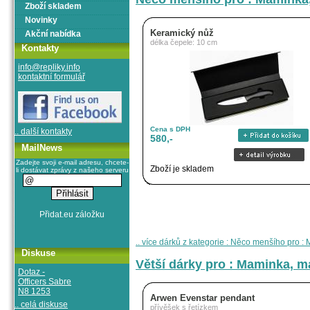
Zboží skladem
Novinky
Keramický nůž
Akční nabídka
délka čepele: 10 cm
Kontakty
info@repliky.info
kontaktní formulář
Cena s DPH
.. další kontakty
580,-
MailNews
Zadejte svoji e-mail adresu, chcete-
Zboží je skladem
li dostávat zprávy z našeho serveru
.. více dárků z kategorie : Něco menšího pro :
Diskuse
Větší dárky pro : Maminka, ma
Dotaz -
Officers Sabre
N8 1253
Arwen Evenstar pendant
.. celá diskuse
přívěšek s řetízkem