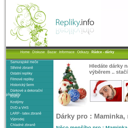
Home
|
Diskuse
|
Bazar
|
Informace
|
Odkazy
|
Rádce - dárky
Samurajské meče
Hledáte dárky 
Střelné zbraně
výběrem .. stačí
Ostatní repliky
Filmové repliky
Historický šerm
Dárkové a dekorační
předměty
Knihy
Kostýmy
DVD a VHS
LARP - latex zbraně
Dárky pro : Maminka, 
Výprodej
Chladné zbraně
Něco menšího pro : Maminka, 