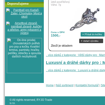
silně postříbřený
Doporučujeme
Váha: 7g
Cena s DPH
1500,-
Zboží je skladem
.. více dárků z kategorie : Větší dárky pro : M
Luxusní a dráhé dárky pro : 
.. více dárků z kategorie : Luxusní a dráhé dá
Home
|
Náš sortiment
|
Kontaktní formulář
|
Sit
© All rights reserved, RYJO Trade
s.r.o.