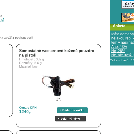
a.
ání
Anketa
Máte doma vy
ka zboží z podkategorií
nějakou repl
těm v naší na
Ano, 43%
Samostatné westernové kožené pouzdro
Ne, 28%
Ne, ale uvažuj
na pistoli
Hmotnost : 382 g
Celkem hlasů : 
Rozměry :5.6 g
Materiál :kov
Cena s DPH
1240,-