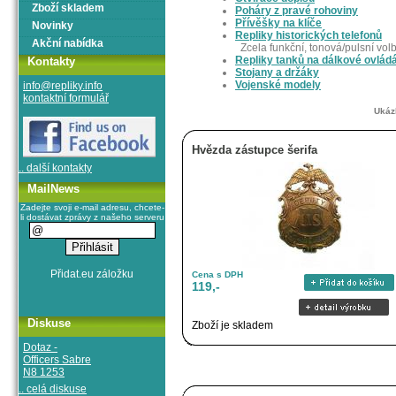
Zboží skladem
Poháry z pravé rohoviny
Přívěšky na klíče
Novinky
Repliky historických telefonů
Akční nabídka
Zcela funkční, tonová/pulsní volb
Repliky tanků na dálkové ovlád
Kontakty
Stojany a držáky
Vojenské modely
info@repliky.info
kontaktní formulář
Ukáz
Hvězda zástupce šerifa
.. další kontakty
MailNews
Zadejte svoji e-mail adresu, chcete-
li dostávat zprávy z našeho serveru
Cena s DPH
119,-
Diskuse
Zboží je skladem
Dotaz -
Officers Sabre
N8 1253
.. celá diskuse