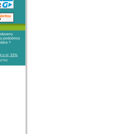
stavenu
iku podobnou
bídce ?
i o ní, 33%
102762