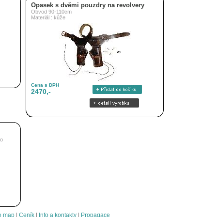
Opasek s dvěmi pouzdry na revolvery
Obvod 90-110cm
Materiál : kůže
Cena s DPH
2470,-
ho
e map
|
Ceník
|
Info a kontakty
|
Propagace