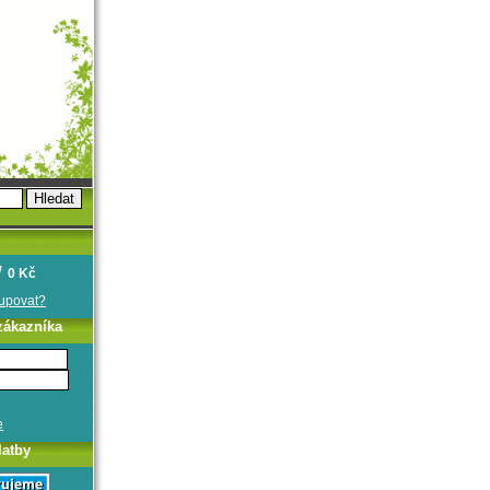
0 Kč
oupovat?
zákazníka
e
latby