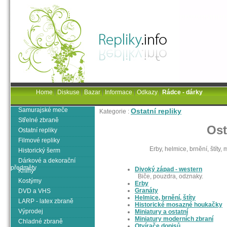
Home
|
Diskuse
|
Bazar
|
Informace
|
Odkazy
|
Rádce - dárky
Samurajské meče
Ostatní repliky
Kategorie :
Střelné zbraně
Ost
Ostatní repliky
Filmové repliky
Erby, helmice, brnění, štíty, 
Historický šerm
Dárkové a dekorační
předměty
Divoký západ - western
Knihy
Biče, pouzdra, odznaky.
Kostýmy
Erby
Granáty
DVD a VHS
Helmice, brnění, štíty
LARP - latex zbraně
Historické mosazné houkačky
Výprodej
Miniatury a ostatní
Miniatury moderních zbraní
Chladné zbraně
Otvírače dopisů