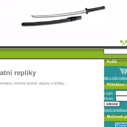
Košík
atní repliky
jak u nás nak
miniatury, otvírače dopisů, stojany a držáky, ...
Přihlášení 
Login :
Heslo :
nová registrac
Možnosti p