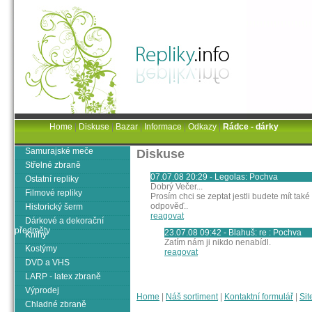
Home
|
Diskuse
|
Bazar
|
Informace
|
Odkazy
|
Rádce - dárky
Samurajské meče
Diskuse
Střelné zbraně
07.07.08 20:29 - Legolas: Pochva
Ostatní repliky
Dobrý Večer...
Filmové repliky
Prosím chci se zeptat jestli budete mít ta
odpověď..
Historický šerm
reagovat
Dárkové a dekorační
předměty
23.07.08 09:42 - Blahuš: re : Pochva
Knihy
Zatím nám ji nikdo nenabídl.
Kostýmy
reagovat
DVD a VHS
LARP - latex zbraně
Výprodej
Home
|
Náš sortiment
|
Kontaktní formulář
|
Sit
Chladné zbraně