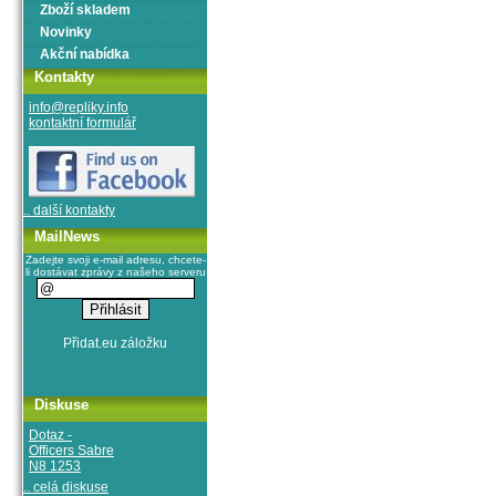
Zboží skladem
Novinky
Akční nabídka
Kontakty
info@repliky.info
kontaktní formulář
.. další kontakty
MailNews
Zadejte svoji e-mail adresu, chcete-
li dostávat zprávy z našeho serveru
Diskuse
Dotaz -
Officers Sabre
N8 1253
.. celá diskuse