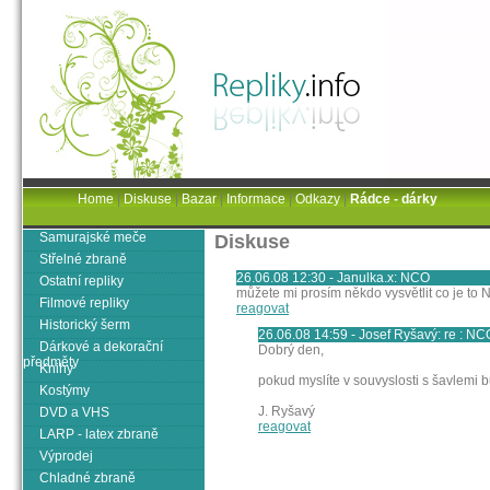
Home
|
Diskuse
|
Bazar
|
Informace
|
Odkazy
|
Rádce - dárky
Samurajské meče
Diskuse
Střelné zbraně
26.06.08 12:30 - Janulka.x: NCO
Ostatní repliky
můžete mi prosím někdo vysvětlit co je to
Filmové repliky
reagovat
Historický šerm
26.06.08 14:59 - Josef Ryšavý: re : NC
Dárkové a dekorační
Dobrý den,
předměty
Knihy
pokud myslíte v souvyslosti s šavlemi 
Kostýmy
J. Ryšavý
DVD a VHS
reagovat
LARP - latex zbraně
Výprodej
Chladné zbraně