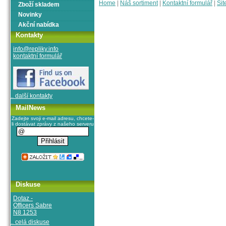
Home
|
Náš sortiment
|
Kontaktní formulář
|
Sit
Zboží skladem
Novinky
Akční nabídka
Kontakty
info@repliky.info
kontaktní formulář
.. další kontakty
MailNews
Zadejte svoji e-mail adresu, chcete-
li dostávat zprávy z našeho serveru
Diskuse
Dotaz -
Officers Sabre
N8 1253
.. celá diskuse